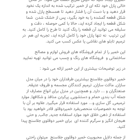
خالی پازل خود تکه ای از خمیر ترکیب شده به اندازه یک نخود
قرار دهید و با دست آن را فشار دهید تا همسطح پازل شده و
شکل قطعه گمشده را به خود بگیرد، پس از خشک شدن شما
شکل قطعه را ایجاد کرده اید، حالا با کمی حوصله ، دقت و
سلیقه می توانید آن قطعه را رنگ کنید تا طرح را کامل کنید. به
این ترتیب نه تنها پازل خود را کامل کرده اید، تجربه ای هم در
ترمیم تابلو های نقاشی یا عکس کسب می کنید.
این خمیر را از تمام فروشگاه های فروش لوازم و مصالح
ساختمانی و فروشگاه های رنگ و چسب می توانید تهیه نمایید
در زیر توضیحات بیشتری از این خمیر ارائه می شود :
خمیر دوقلوی جلاسنج بیشترین طرفداران خود را در میان مدل
سازان, ماکت سازان, ترمیم کنندگان مجسمه و ظروف عتیقه,
صنعتگران و ... دارد, و همچنین در منزل برای انواع مصارف از
جمله آب بندی حمام و دستشویی, پرکردن منافذ و شکافها, موارد
ترمیمی, گل سازی و... مورد استفاده قرار میگیرد, علاوه بر آن با
توجه به خصوصیات منحصربفرد خمیردوقلو, قادر خواهید بود با
استفاده از ذهن خلاق خود موارد استفاده جدید, جالب, و حتی
هیجان انگیز و سرگرم کننده ای برای خمیر دوقلوی جلاسنج پیدا
کنید.
از جمله دلایل محبوبیت خمیر دوقلوی جلاسنج میتوان راحتی