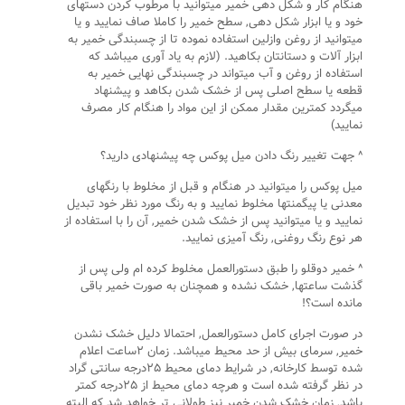
هنگام کار و شکل دهی خمیر میتوانید با مرطوب کردن دستهای
خود و یا ابزار شکل دهی, سطح خمیر را کاملا صاف نمایید و یا
میتوانید از روغن وازلین استفاده نموده تا از چسبندگی خمیر به
ابزار آلات و دستانتان بکاهید. (لازم به یاد آوری میباشد که
استفاده از روغن و آب میتواند در چسبندگی نهایی خمیر به
قطعه یا سطح اصلی پس از خشک شدن بکاهد و پیشنهاد
میگردد کمترین مقدار ممکن از این مواد را هنگام کار مصرف
نمایید)
^ جهت تغییر رنگ دادن میل پوکس چه پیشنهادی دارید؟
میل پوکس را میتوانید در هنگام و قبل از مخلوط با رنگهای
معدنی یا پیگمنتها مخلوط نمایید و به رنگ مورد نظر خود تبدیل
نمایید و یا میتوانید پس از خشک شدن خمیر, آن را با استفاده از
هر نوع رنگ روغنی, رنگ آمیزی نمایید.
^ خمیر دوقلو را طبق دستورالعمل مخلوط کرده ام ولی پس از
گذشت ساعتها, خشک نشده و همچنان به صورت خمیر باقی
مانده است؟!
در صورت اجرای کامل دستورالعمل, احتمالا دلیل خشک نشدن
خمیر, سرمای بیش از حد محیط میباشد. زمان ۲ساعت اعلام
شده توسط کارخانه, در شرایط دمای محیط ۲۵درجه سانتی گراد
در نظر گرفته شده است و هرچه دمای محیط از ۲۵درجه کمتر
باشد, زمان خشک شدن خمیر نیز طولانی تر خواهد شد که البته