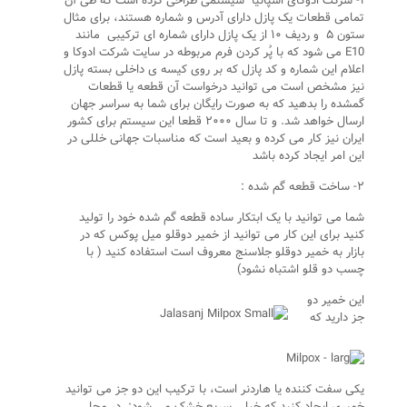
۱- شرکت ادوکای اسپانیا سیستمی طراحی کرده است که طی آن
تمامی قطعات یک پازل دارای آدرس و شماره هستند، برای مثال
ستون ۵ و ردیف ۱۰ از یک پازل دارای شماره ای ترکیبی مانند
E10 می شود که با پُر کردن فرم مربوطه در سایت شرکت ادوکا و
اعلام این شماره و کد پازل که بر روی کیسه ی داخلی بسته پازل
نیز مشخص است می توانید درخواست آن قطعه یا قطعات
گمشده را بدهید که به صورت رایگان برای شما به سراسر جهان
ارسال خواهد شد. و تا سال ۲۰۰۰ قطعا این سیستم برای کشور
ایران نیز کار می کرده و بعید است که مناسبات جهانی خللی در
این امر ایجاد کرده باشد
۲- ساخت قطعه گم شده :
شما می توانید با یک ابتکار ساده قطعه گم شده خود را تولید
کنید برای این کار می توانید از خمیر دوقلو میل پوکس که در
بازار به خمیر دوقلو جلاسنج معروف است استفاده کنید ( با
چسب دو قلو اشتباه نشود)
این خمیر دو
جز دارید که
یکی سفت کننده یا هاردنر است، با ترکیب این دو جز می توانید
خمیری ایجاد کنید که خیلی سریع خشک می شود: در محل