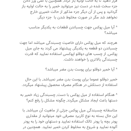
قرار دهید تا به حالت اولیه باز گردد, همچنین با کمی ورز دادن
جزء سخت شده در دست نیز میتوانید خمیر را به حالت اولیه باز
گردانید و پس از آن دیگر جزء مذکور از حالت خمیری خارج
نخواهد شد مگر در صورت مخلوط شدن با جزء دیگر.
^ آیا میل پوکس جهت چسباندن قطعات به یکدیگر مناسب
میباشد؟
هرچند که میل پوکس دارای خاصیت چسبندگی میباشد اما جهت
چسباندن دو قطعه به یکدیگر, پیشنهاد می گردد به جای میل
پوکس, از چسب های دوقلو اپوکسی استفاده نمایید که قدرت
چسبندگی بالاتری را خواهند داشت.
^ آیا خمیر دوقلو برای پوست بدن مضر میباشد؟
خمیر دوقلو عموما برای پوست بدن مضر نمیباشد, با این حال
استفاده از دستکش در هنگام مصرف محصول پیشنهاد میگردد.
^ هنگام استفاده از میل پوکس با دست, چسبندگی زیاد خمیر به
دستها باعث ایجاد مشکل میگردد, چگونه مشکل را رفع کنم؟
متاسفانه چسبندگی میل پوکس جزئی از ماهیت آن میباشد, با
این حال بسته به نوع کاربرد مصرفی خود میتوانید از مقداری
پودر بچه یا پودر تالک استفاده نمایید و دستهای خود را به پودر
آلوده نمایید و شروع به مخلوط کردن خمیر نمایید. همچنین در