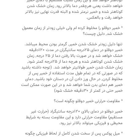
کوتاهتر خواهد شد و این زمان نسبت مستقیم با دمای خمیر
خواهد داشت یعنی هرچقدر دما بالاتر رود, زمان خشک شدن
کوتاهتر شده و خمیر نرمتر شده و البته قدرت نهایی نیز بالاتر
خواهد رفت و بالعکس.
^ خمیر دوقلو را مخلوط کرده ام ولی خیلی زودتر از زمان معمول
خشک شد, دلیل چیست؟
تنها دلیل زودنر خشک شدن خمیر, گرمتر بودن محیط میباشد.
خمیر دوقلو در دمای ۲۵درجه سانتیگران در مدت ۱۲۰دقیقه
خشک خواهد شد و در صورت بالا رفتن دما از ۲۵ درجه, زمان
خشک شدن کوتاهتر شده و هرچه دما از ۲۵درجه کمتر شود,
زمان خشک شدن خمیر طولانیتر خواهد شد. (توجه داشته باشید
که در صورتی که در تمام طول مدت استفاده از خمیر پس از
مخلوط کردن, در حال ورز دادن آن در دستان خود باشید, دمای
خمیر هم دمای بدن شما خواهد شد و در این صورت ممکن است
خمیر حتی در کمتر از ۳۰دقیقه خشک شود)
^ مقاومت حرارتی خمیر دوقلو چگونه است؟
خمیر دوقلو در دمای بالای ۱۲۰درجه سانتیگراد (حرارت غیر
مستقیم) مقاومت حرارتی دارد و این مقاومت بسته به شرایط
محیطی و فیزیکی میتواند بالاتر نیز رود.
^ میل پوکس پس از سخت شدن کامل از لحاظ فیزیکی چگونه