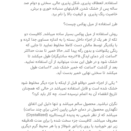
استفاده, انعطاف پذیری, شکل پذیری عالی, سختی و دوام صد
ساله پس از خشک شدن, قابلیتهای سنباده خوری و برش,
خاصیت رنگ پذیری و کیفیت بالا را نام برد.
طرز استفاده از میل پوکس چیست؟
روش استفاده از میل پوکس بسیار ساده میباشد, کافیست دو
تکه از هر یک از اجزاء داخل بسته را به اندازه مساوی جدا کرده و
با یکدیگر توسط مالش دست کاملا مخلوط نمایید تا جایی که
رنگی یکنواخت و بدون رگه پیدا کند, حالا خمیر تا مدت حداکثر
۲ساعت (در دمای ایدآل ۲۵درجه سانتیگراد) طول میکشد تا
خشک شود و در طول این مدت میتوانید از آن استفاده نمایید.
بعد از گذشت ۲ساعت که خمیر خشک شد, ۱۲ساعت طول
میکشد تا سختی نهایی خمیر بدست آید.
^ یکی از اجزاء خمیر دوقلو قبل از اینکه با جزء دیگر مخلوط شود
خشک شده است و قابل استفاده نمیباشد در حالی که همچنان
تاریخ انقضاء آن به اتمام نرسیده است. چه کار باید کرد؟
نگران نباشید, محصول سالم میباشد و تنها دلیل این اتفاق
نگهداری محصول در دمای خیلی پایین (حتی برای چند ساعت)
میباشد که از نظر شیمی به پدیده کریستالیزه (Crystallized)
معروف میباشد. کافیست جزء سخت شده را برای مدت ۵دقیقه
زیر نور خورشید یا روی رادیاتور شوفاژ و یا هر محیط گرم دیگری