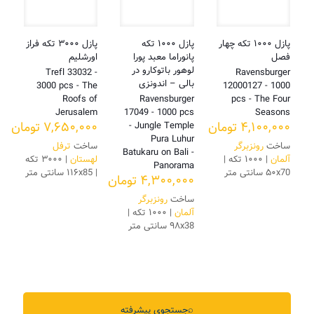
پازل ۱۰۰۰ تکه چهار
پازل ۱۰۰۰ تکه
پازل ۳۰۰۰ تکه فراز
فصل
پانوراما معبد پورا
اورشلیم
لوهور باتوکارو در
Trefl 33032 -
Ravensburger
بالی – اندونزی
3000 pcs - The
12000127 - 1000
Roofs of
Ravensburger
pcs - The Four
Jerusalem
17049 - 1000 pcs
Seasons
۴,۱۰۰,۰۰۰
تومان
۷,۶۵۰,۰۰۰
تومان
- Jungle Temple
Pura Luhur
ساخت
رونزبرگر
ساخت
ترفل
Batukaru on Bali -
آلمان
| ۱۰۰۰ تکه |
لهستان
| ۳۰۰۰ تکه
Panorama
۵۰x70 سانتی متر
| ۱۱۶x85 سانتی متر
۴,۳۰۰,۰۰۰
تومان
ساخت
رونزبرگر
آلمان
| ۱۰۰۰ تکه |
۹۸x38 سانتی متر
⌕
جستجوی پیشرفته