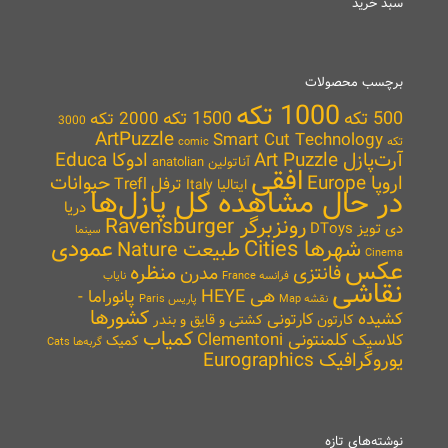
سبد خرید
برچسب محصولات
1000 تکه
500 تکه
1500 تکه
2000 تکه
3000
ArtPuzzle
Smart Cut Technology
تکه
comic
آرت‌پازل Art Puzzle
ادوکا Educa
آناتولین anatolian
افقی
اروپا Europe
حیوانات
ترفل Trefl
ایتالیا Italy
در حال مشاهده کل پازل‌ها
دریا
رونزبرگر Ravensburger
دی تویز DToys
سینما
شهرها Cities
عمودی
طبیعت Nature
Cinema
عکس
منظره
فانتزی
مدرن
نایاب
فرانسه France
نقاشی
هی HEYE
پانوراما -
نقشه Map
پاریس Paris
کشورها
کشیده
کارتونی
کارتون
کشتی و قایق و بندر
کمیاب
کلمنتونی Clementoni
کلاسیک
کمیک
گربه‌ها Cats
یوروگرافیک Eurographics
نوشته‌های تازه