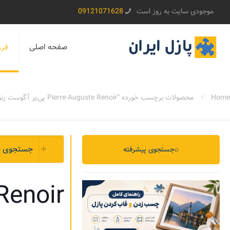
موجودی سایت به روز است
09121071628
صفحه اصلی
فرو
Home
محصولات برچسب خورده “Pierre-Auguste Renoir پی‌یر آگوست رنوآر”
جستجوی پیشرفته ch
⌕
جستجوی پیشرفته
uste Renoir