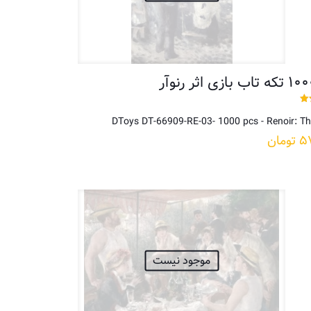
DToys DT-66909-RE-03- 1000 pcs - Renoir: T
۵
تومان
موجود نیست