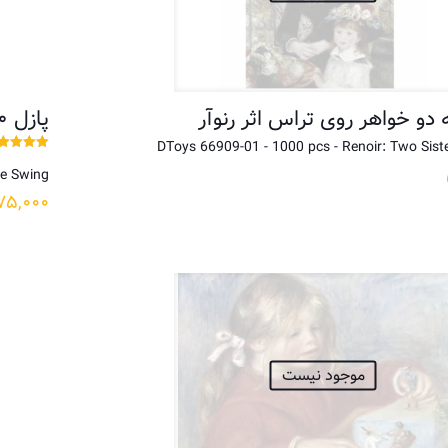
پازل ۱۰۰۰ تکه تاب بازی اثر رنوآر
DToys 66909-01 - 1000 pcs - Renoir: Two Sist
نمره
he Swing
5.00
از 5
۷۵,۰۰۰
موجود نیست