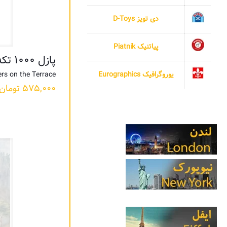
دی تویز D-Toys
پیاتنیک Piatnik
پازل ۱۰۰۰ تکه دو خواهر روی تراس اثر رنوآر
ers on the Terrace
یوروگرافیک Eurographics
۵۷۵,۰۰۰
تومان