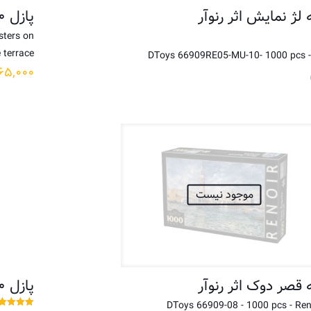
پازل ۱۰۰۰ تکه دو خواهر در بالکن اثر پیر آگوست رنوآر
sters on
 terrace
DToys 66909RE05-MU-10- 1000 pcs - 
۶۵,۰۰۰
موجود نیست
پازل ۱۰۰۰ تکه پرتره دو دختر اثر رنوآر
DToys 66909-08 - 1000 pcs - Ren