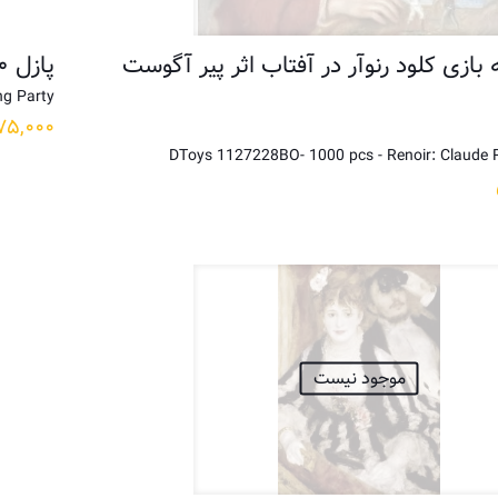
 ۱۰۰۰ تکه بازی کلود رنوآر در آفتاب اثر پیر آگوست
پازل ۱۰۰۰ تکه میهمانی نهار روی کشتی اثر رنوآر
ng Party
۷۵,۰۰۰
DToys 1127228BO- 1000 pcs - Renoir: Claude R
موجود نیست