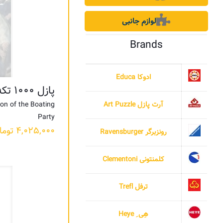
لوازم جانبی
Brands
ادوکا Educa
پازل ۱۰۰۰ تکه میهمانی روی قایق اثر رنوآر
eon of the Boating
آرت پازل Art Puzzle
Party
۴,۰۲۵,۰۰۰
توما
رونزبرگر Ravensburger
کلمنتونی Clementoni
ترفل Trefl
هِی ِ Heye