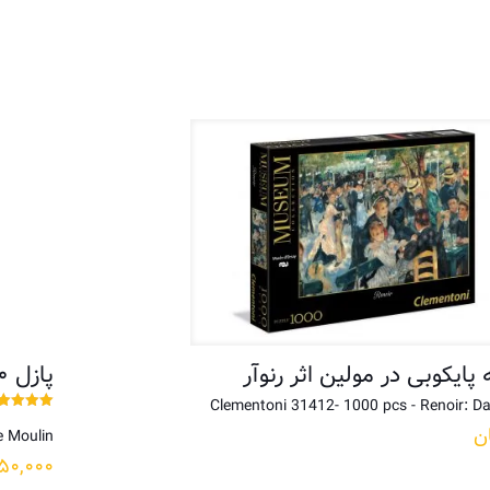
پازل ۱۰۰۰ تکه پایکوبی در مولین اثر رنوآر
Clementoni 31412- 1000 pcs - Renoir: Da
نمره
ن
e Moulin
5.00
از 5
۵۰,۰۰۰