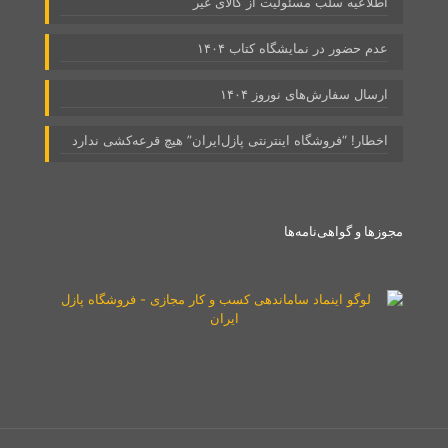
سبد خرید
برچسب محصولات
1000 تکه
1500 تکه
500 تکه
2000 تکه
3000
ArtPuzzle
Smart Cut Technology
تکه
comic
ادوکا
آرت‌پازل Art Puzzle
آناتولین anatolian
افقی
Educa
اروپا Europe
ترفل
ایتالیا Italy
در حال مشاهده کل
حیوانات
Trefl
پازل‌ها
رونزبرگر
دریا
دی تویز DToys
شهرها Cities
Ravensburger
سینما Cinema
عکس
عمودی
طبیعت Nature
فانتزی
فرانسه
نقاشی
منظره
مدرن
هی
نایاب
نقشه Map
France
HEYE
پانوراما - کشیده
کارتونی
کارتون
پاریس Paris
کشورها
کلمنتونی
کلاسیک
کشتی و قایق و بندر
کمیاب
یوروگرافیک
Clementoni
کمیک
گربه‌ها Cats
Eurographics