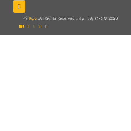
نوشته‌های تازه
عدم فروش قسطی
اطلاعیه سلب مسئولیت از کالای غیر
عدم حضور در نمایشگاه کتاب ۱۴۰۴
ارسال سفارش‌های نوروز ۱۴۰۴
اخطار! “فروشگاه اینترنتی پازل‌ایران” هیچ قرعه‌کشی ندارد
مجوزها و گواهی‌نامه‌ها