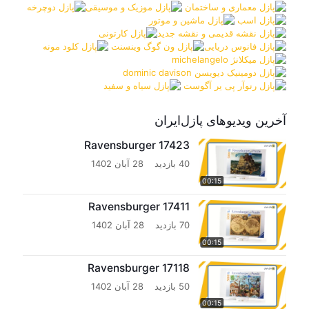
لوازم جانبی
Brands
ادوکا Educa
آرت پازل Art Puzzle
رونزبرگر Ravensburger
کلمنتونی Clementoni
ترفل Trefl
هِی ِ Heye
دی تویز D-Toys
پیاتنیک Piatnik