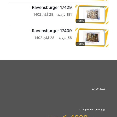
یوروگرافیک Eurographics
آخرین ویدیوهای پازل‌ایران
Ravensburger 17423
40 بازدید
28 آبان 1402
00:15