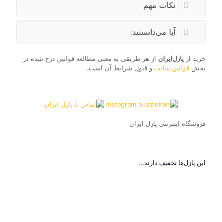
نکات مهم
با توجه به ماهیت کالای عرضه شده (پازل چیده‌نشده)
پس از تحویل سفارش، تعویض یا مرجوعی کالا، تحت هیچ
عنوان، علت و دلیلی، ممکن نیست
.
ارسال سفارش در شهر تهران، ممکن است
تا دو روز
کاری
پس از تسویه حساب انجام شود، ضمناً شرایط
ترافیکی و بارندگی بر آن تاثیر می‌گذارد.
تمام تلاش ما به تحویل هر چه سریعتر سفارش‌ها است، با
این حال
ارسال فوری یا سریع، همیشه ممکن نیست.
پازل ایران بابت گُم کردن قطعات توسط خریداران
مسئولیتی ندارد.
تمام محصولات عرضه شده، اصل و به صورت بسته‌بندی
اصلی فروخته می‌شوند و احتمال کم یا ناقص بودن
قطعات وجود ندارد.
پازل ایران در مورد کالای فروخته شده در سایر
فروشگاه‌ها
مسئولیتی ندارد.
کالای عرضه شده فاقد پشتیبانی یا گارانتی است و خدمات
پشتیبانی و ارسال قطعات گم شده LOST PIECES ممکن است
برای کشور ایران ارائه نشود.