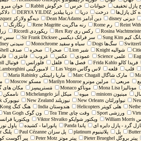
 پازل تخفیف
حیوانات
خرس
خرگوش Rabbit
خوان میرو Joan Miro
 کل پازل‌ها
درخت
دریا
دریا ییلدیز DERYA YILDIZ
دلاکروز acroix
دیزنی disney
دین آدامز Dean MacAdams
دیه‌گو ولازکز Diego Velazquez
رم Rome
رنه ماگریت Rene Magritte
رنگارنگ
ر
رکس ری Rex Ray
ریکوردی Ricordi
زرافه e
گ کیم Sung Kim
سر فرانک دیکسی Sir Frank Dicksee
سس Sauce
سگ‌ها Dogs
سیاه و سفید Monochrome
سیدنی Sydney
شوالیه Knight
شیر Lion
صحرا
صخره
صدف Shell
علمی Science
عمودی
عکس
غروب
فانتزی
فان
فریدا کالو Frida Kahlo
فصل ها
فلفل
فلورانس
فوتبال Football
قلب
قلعه
لاس وگاس Las Vegas
لامبورگینی Lamborghini
مارک شاگال Marc Chagall
ماریا رابینکی Maria Rabinky
م
ع
مربعی
مرلین مونرو Marilyn Monroe
مسکو Moscow
مس
مونالیزا Mona Lisa
موناکو Monaco
مَسترپیسِز
مکان های گمشده es
ال
مینیون minions
میوه
میکل آنژ Michelangelo
ناممکن
نیواورلئان New Orleans
نیوزیلند New Zealand
نیویورک New York
هلی کوپتر Helicopters
هندوستان India
هنگ کنگ Hong Kong
ورزشی Sport
وقت چای Tea Time
ون گوک Van Gogh
Willi
ویکتور شوایکو Viktor Shvaiko
ویکتوریا فرانسس ia Frances
ازل گرد - پازل دایره ای
پاندا Panda
پانوراما - کشیده
پاول نورماند and
پل
پلاتینیوم platinum
پل سزان Paul Cézanne
پلنگ Panther
پیتر بروگل Pieter Brueghel
پیتر موتز Peter Motz
پیر آگوست کوت  Auguste Cot