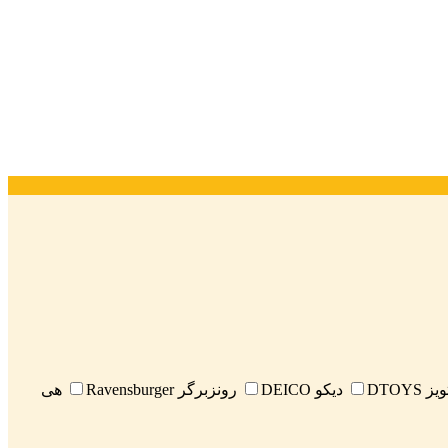
 DTOYS
دیکو DEICO
رونزبرگر Ravensburger
هی