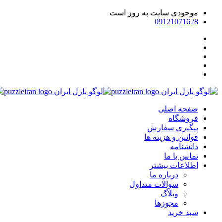
موجودی سایت به روز است
09121071628
صفحه اصلی
فروشگاه
پیگیری سفارش
قوانین و هزینه ها
دانشنامه
تماس با ما
اطلاعات بیشتر
درباره ما
سوالات متداول
وبلاگ
مجوزها
سبد خرید