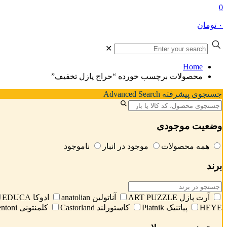
0
۰ تومان
✕
Home
محصولات برچسب خورده “حراج پازل تخفیف”
جستجوی پیشرفته Advanced Search
جستجوی
محصول
وضعیت موجودی
همه محصولات
موجود در انبار
ناموجود
برند
آرت پازل ART PUZZLE
آناتولین anatolian
ادوکا EDUCA
HEYE
پیاتنیک Piatnik
کاستورلند Castorland
کلمنتونی Clementoni