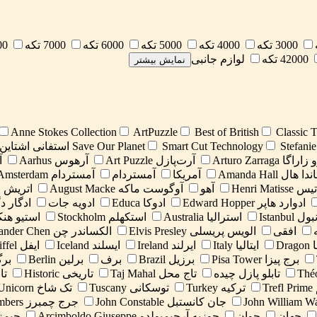
3000 تکه
4000 تکه
5000 تکه
6000 تکه
7000 تکه
000
42000 تکه
لوازم جانبی
نمایش بیشتر
Anne Stokes Collection
ArtPuzzle
Best of British
Classic T
فانی اشتاین‌مایر
Smart Cut Technology
Save Our Planet
گا Arturo Zarraga
آرت‌پازل Art Puzzle
آرهوس Aarhus
آ
دا هال Amanda Hall
آمریکا
آمستردام
آمستردام Amsterdam
Henri Mat
آهو
آوگوست ماکه August Macke
اتریش اطر
ادوارد هاپر Edward Hopper
ادوکا Educa
ادویه جات
ادگار دگا  Degas
 Istanbul
استرالیا Australia
استکهلم Stockholm
استیو هنکس anks
افقی
الویس پریسلی Elvis Presley
الکساندر چن Alexander Chen
Dra
ایتالیا Italy
ایرلند Ireland
ایسلند Iceland
ایفل Eiffel
برج پیزا Pisa Tower
برزیل Brazil
برف
برلین Berlin
بر
تابلو پازل چیده
تاج محل Taj Mahal
تاریخی Historic
تاما
T
ترکیه Turkey
توسکانی Tuscany
تک شاخ Unicorn
جان کانستبل John Constable
جرج چمبرز George Chambers
جهان
جوان
جوزپه آرچیمبولدو Arcimboldo Giuseppe
جیمز تیسو