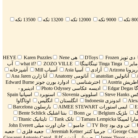
8 تکه
9000 تکه
12000 تکه
13200 تکه
13500 تکه
دی تویز DToys
Frozen
هی HEYE
Nene
Karen Puzzles
Tinga Tinga تینگاتینگا
ZOZO VILLE
what if?
آب
ریزونا Arizona
آزادی
آسیا Asia
آسیاب Mill
آشپزخانه
آناتولین anatolian
آناتومی Anatomy
آنا ژارن Ana Jaren
یش Austria
اخترشناسی
ادوارد بورن جونز Edward Burne
Edgar
ادیسه عکاسی Photo Odyssey
ادینبرو -
Steve H
اسلوونی Slovenia
اسنوبرد
اسپانیا Spain
اندونزی Indonesia
انگلستان
انگلیس
اوتاگاوا
ایمی استورات AIMEE STEWART
بارسلون Barcelona
گ
بلژیک Belgium
بن Bonn
بنتا اشلیک Bente Schlick
را لمپیکا Tamara Lempicka
تانک Tank
تایتانیک Titanic
تی وی بود TV Boy
جامبو
جان اورت میلی John Everett
جرمیا کتنر Jeremiah Ketner
جعبه فلزی
جعبه
 James Tissot
جیووانی آنتونیو کانال Giovanni Antonio Canal