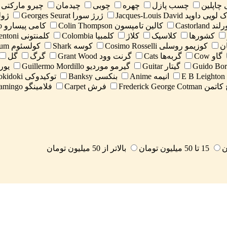
 چاپلین
چسب پازل
چهره
چوبی
چیدمان
چیرو مارکتی Ciro Marchetti
ویی داوید Jacques-Louis David
ژرژ سورا Georges Seurat
ژولیان
Castorlan
کالین تامپسون Colin Thompson
کامی پیسارو Camille Pissarro
کشورها
کلاسیک
کلاژ
کلمبیا Colombia
کلمنتونی Clementoni
ن
کوزیمو روسلی Cosimo Rosselli
کوسه Shark
کولسئوم Colosseum
گاو Cow
گربه‌ها Cats
گرنت وود Grant Wood
گرگ
گل
گیتار Guitar
گیرمو موردیو Guillermo Mordillo
یوروگر
E
انیمه Anime
بنکسی Banksy
توکیدوکی tokidoki
Frederick Georg
فرش Carpet
فلامینگو Flamingo
15 تا 50 میلیون تومان
بالاتر از 50 میلیون تومان