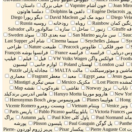
خون آشام Vapmire
خیلی بزرگ
داستان
Eugène Del
دلفین ها Dolphins
دملسا هاوتون
دیوید مک لین David Maclean
دیگو ریورا Diego
نگین کمان Rainbow
روباه
رودخانه
روسیه Russia
Giraff
زنبور
ساحل
سازه
سالوادور دالی Salvador
سن مارینو San Marino
سه بعدی 3D
سوئد Sweden
سیشل Seychelles
سینما Cinema
شام آخر Last Supper
صور فلکی
طاووس Peacock
طبیعت Nature
طراحی
وس دریایی
فرانسه
فرانسه France
فرانسوا بوشه François
فولکس واگن VW Volks Wagen
فیل
فیلم
فیلیپ
لندن London
لهستان Poland
لوازم جانبی
لیسبون
اشین و موتورسیکلت
مالت MALTA
مجادله پازلی Puzzle
یح Jesus
مصر Egypt
معبد
معطر Fragrant
معماری
Lost Plac
مکزیک Mexico
میس تیگری Misstigri
نایاب
نروژ Norway
نقاشی
نقره‌کوب
نقشه Map
هارویو موریتا Haruyo Morita
هانس اندرسن برندکیلد
هواپیما Planes
هیرونیموس بوش Hieronymus Bosch
ونیز Venice
ویتنام Vietnam
ویسنت رومرو Vicente Romero
Victor
پابلو پیکاسو Pablo Picasso
پاریس Paris
Paul Norm
پاول کلی Paul Klee
پاییز Autumn
پراگ
پل گوگن Paul Gauguin
پلیسون Plisson
پورشه
Pierre
پیکسار Pixar
پی‌یر ژروم لوردون Pierre-