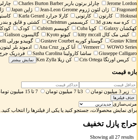
Jerome Lordon
چارلز برتون باربر Charles Burton Barber
چارلی
Fragonard
ژان لئون ژروم Jean-Leon Gerome
ژاپن Japan
ژاک ل
Hokusai
کارتون
کارتونی
کارلا جرارد Karla Gerard
کاستورلند d
کره سه بعدی 3d
کریسمس Christmas
کشتی و قایق و بندر
کهکشان Galaxy
کوبا Cuba
کوبیسم Cubism
کودک
کودکا
کیتی مک کال kitty mccall
کیوتو Kyoto
گالیسون Galison
Gustav Klimt
گوستاو کوربه Gustave Courbet
گوییدو بورلی Guido Borelli
WOWO Series
Vermeer
آنا کروز Ana Cruz
ادموند بلر لیتون  B Leighton
Giuseppe Calligaro
ساشا کارولینا Sasha Carolina
فردریک جرج کاتمن e Cotman
کریس اورتگا Cris Ortega
کن زیلا Ken Zylla
نمایش بیشتر
بازه قیمت
زیر 3 میلیون تومان
3تا 7 میلیون تومان
7 تا 15 میلیون تومان
حذف فیلترها
مرتب‌سازی
برای نمایش محصولات، جستجو کنید یا یکی از فیلترها را انتخاب کنید.
حراج پازل تخفیف
Sorted
Showing all 27 results