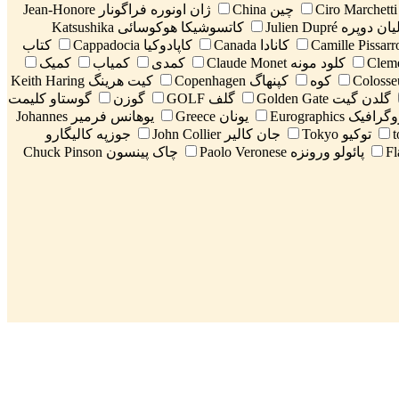
چین China
ژان اونوره فراگونار Jean-Honore
 دوپره Julien Dupré
کاتسوشیکا هوکوسائی Katsushika
کانادا Canada
کاپادوکیا Cappadocia
کتاب
کلود مونه Claude Monet
کمدی
کمیاب
کمیک
کوه
کپنهاگ Copenhagen
کیت هرینگ Keith Haring
گلدن گیت Golden Gate
گلف GOLF
گوزن
گوستاو کلیمت
افیک Eurographics
یونان Greece
یوهانس فرمیر Johannes
توکیو Tokyo
جان کالیر John Collier
جوزپه کالیگارو
پائولو ورونزه Paolo Veronese
چاک پینسون Chuck Pinson