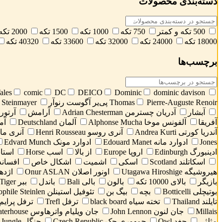
دسته‌بندی محصولات
500 تکه و کمتر
750 تکه
1000 تکه
1500 تکه
2000 تکه
18000 تکه
24000 تکه
32000 تکه
33600 تکه
40320 تکه
برچسب‌ها
ales
comic
DC
DEICO
Dominic
dominic davison
Pierre-Auguste Renoir پی‌یر آگوست رنوآر
Thomas
Stefanie Steinmayer است
آبشار
آدریان چسترمن Adrian Chesterman
آرامش
آرتورو زارا
آفریقا
آلفونس موخا Alphonse Mucha
آلمان Deutschland
آمان
آندریا کورتی Andrea Kurti
آنری روسو Henri Rousseau
آنری ماتیس isse
Jones
ادوارد مانه Edouard Manet
ادوارد مونک Edvard Munch
ادینبورگ Edinburgh
اروپا Europe
از بالا
اسب Horse
استانبول
اسکاتلند Scotland
اسکی
اشمیت
اشکال خاص
افسانه
هیروشیگه Utagawa Hiroshige
اونور اصلان Onur ASLAN
اژدها gon
بازیگر
بالای 10000 تکه
بالون
بالی Bali
باندل
ببر Tiger
بوتیچلی Botticelli
بچه
بیگ بن
تئوفیل استینلن Théophile Steinlen
تایلند Thailand
تخته سیاه black board
ترفل Trefl
ترفل پرایم refl Prime
Millais
جان لنون John Lennon
جان ویلیام واترهاوس John William Waterhouse
مثلثی
جغد Owl
جمهوری چک Czech Republic
جنگل Jungle