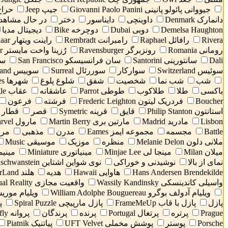
جیووانی پائولو پانینی Giovanni Paolo Panini
جیپ Jeep
حراج
دانمارک Denmark
داوینچی
دایناسور
دختر
در حال مشاهده
Demelsa Haughton
دوبی Dubai
دوچرخه Bike
دیجیتال مدیا
Rivera
رافائل Raphael
رامبرانت Rembradt
راینت ویتهار Reint Withaar
رومانی Romania
رونزبرگر Ravensburger
رُزینا واخت مایستر Rosina Wachtmeister
Dali
سانتورینی Santorini
سان فرانسیسکو San Francisco
سان
سوئیس Switzerland
سوارکار
سوررئال Surreal
سوییس Switzerland
شب
شب نما
شخصیت
شفق
شلوغ پلوغ
شهرها Cities
باکسی
طلا
طلاکوب
طوطی Parrot
عاشقانه
عقاب Eagle
Boucher
فردریک لیتون Frederic Leighton
فرشته
فرعون
استانتون Philip Stanton
قایق
قرینه Symetric
قصر
قطار
Lisbon
مادرید Madrid
مارتین بری Martin Berry
مارول Marvel
Battle
مجسمه
مجموعه ایمز Eames
مدرن
مذهبی
مرب
ملانی دلون Melanie Delon
منظره
موزیک
موسیقی Music
میلان Milan
مینجا لی Minjae Lee
مینیاتوری Miniature
مینیم
نمای از بالا
نوشیدنی و خوراکی
نوی شواین اشتاین Neuschwanstein
Hans Andersen Brendekilde
هاوایی Hawaii
هدیه
هلند NetherLand
واسیلی کاندینسکی Wassily Kandinsky
واقعیت مجازی Virtual Reality
ویلیام آدولف بوگرو William Adolphe Bouguereau
ویلیام موریس am Morris
پازل
پازل با قاب FrameMeUp
پازل مارپیچی Spiral Puzzle
پ
Prague
پرتره
پرتغال Portugal
پرنده
پرندگان
پروانه Butterfly
Porsche
پوستر
پوشش مخملی UFT Velvet
پیاتنیک Piatnik