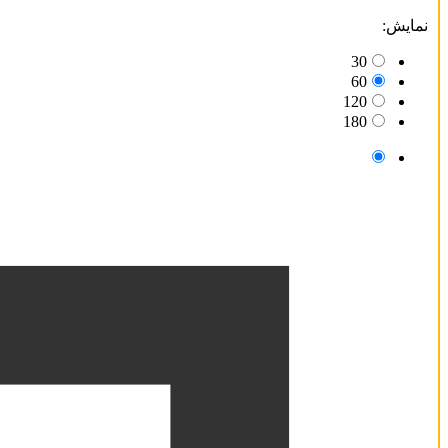
by
نمایش:
latest
30
60
120
180