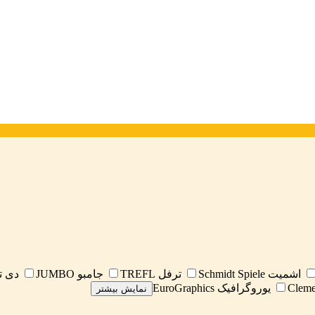
اشمیت Schmidt Spiele
ترفل TREFL
جامبو JUMBO
دی تویز
یوروگرافیک EuroGraphics
نمایش بیشتر