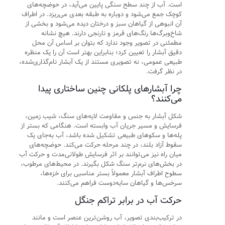
است. آب از چند سطح سنگی پایین می‌آید، در حوضچه‌های
کوچک جمع می‌شود و دوباره به طبقه بعدی می‌ریزد. در اطراف
آن انبوهی از گیاهان سبز و درختان دیده می‌شود و بخشی از
شاخ‌وبرگ‌ها رنگ‌های قرمز و نارنجی دارند. هیچ نشانه
مطمئنی در تصویر وجود ندارد که بتوان بر اساس آن محل
دقیق آبشار را تعیین کرد؛ بنابراین بهتر است آن را یک منظره
طبیعی عمومی، نه تصویری مستند از یک آبشار نام‌گذاری‌شده،
در نظر گرفت.
چرا آبشارهای پلکانی چنین ساختاری پیدا
می‌کنند؟
شکل آبشار به جنس و مقاومت لایه‌های سنگ، شیب زمین،
فرسایش و مسیر جریان آب وابسته است. هنگامی که بستر از
پله‌ها و سکوهای طبیعی تشکیل شده باشد، آب به‌جای یک
سقوط آزاد بلند، در چند مرحله حرکت می‌کند. حوضچه‌های
میان راه نیز می‌توانند بر اثر فرسایش طولانی‌مدت و حرکت آب
در بخش‌های نرم‌تر سنگ شکل بگیرند. در محیط‌های مرطوب،
سطوح اطراف آبشار معمولاً بستر مناسبی برای خزه‌ها،
سرخس‌ها و گیاهان سایه‌دوست فراهم می‌کنند.
حرکت آب در برابر تراکم جنگل
در ترکیب‌بندی تصویر، آب روشن‌ترین عنصر است و مانند