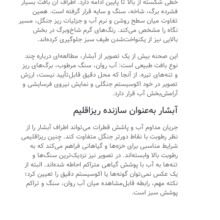
خطی شکسته از بالا تا پایین ادامه دارد. اطراف آن بافت بسیار
فشرده برگ، شاخه، سنگ و سایه قرار گرفته است. همین
تفاوت میان سطح روشن و نرم آب و جزئیات ریز جنگل، مسیر
نگاه را مشخص می‌کند. رنگ‌های گرم شاخ‌وبرگ در بخش
بالایی نیز از یکنواخت‌شدن طیف سبز جلوگیری کرده‌اند.
این صحنه بیش از یک تصویر از آبشار، مطالعه‌ای درباره چند
نوع بافت طبیعی است: آب روان، سنگ مرطوب، برگ‌های ریز
و تنه‌های تیره. از آنجا که محل دقیق قابل‌تأیید نیست، ارزش
تصویر در خود اکوسیستم جنگلی و نمایش نیروی فرسایشی و
آرامش‌بخش آب قرار دارد.
آبشار به‌عنوان سازنده ریزاقلیم
جریان مداوم آب و پاشش قطرات می‌تواند اطراف آبشار را از
نظر رطوبت با نقاط دورتر جنگل متفاوت کند. چنین ریزاقلیمی
شرایط مناسبی برای خزه‌ها و گیاهانی فراهم می‌کند که به
رطوبت بالا وابسته‌اند. در تصویر نیز نزدیک‌ترین سنگ‌ها و
تنه‌ها به آب با پوشش گیاهی متراکم احاطه شده‌اند. البته از
یک عکس نمی‌توان گونه‌ها یا اکوسیستم دقیق را تعیین کرد؛
نکته مهم، رابطه قابل‌مشاهده میان آب روان، سنگ و تراکم
پوشش سبز است.