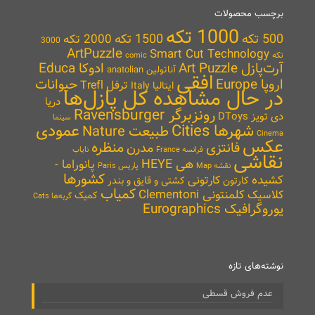
برچسب محصولات
1000 تکه
500 تکه
1500 تکه
2000 تکه
3000
ArtPuzzle
Smart Cut Technology
تکه
comic
آرت‌پازل Art Puzzle
ادوکا Educa
آناتولین anatolian
افقی
اروپا Europe
حیوانات
ترفل Trefl
ایتالیا Italy
در حال مشاهده کل پازل‌ها
دریا
رونزبرگر Ravensburger
دی تویز DToys
سینما
شهرها Cities
عمودی
طبیعت Nature
Cinema
عکس
منظره
فانتزی
مدرن
نایاب
فرانسه France
نقاشی
هی HEYE
پانوراما -
نقشه Map
پاریس Paris
کشورها
کشیده
کارتونی
کارتون
کشتی و قایق و بندر
کمیاب
کلمنتونی Clementoni
کلاسیک
کمیک
گربه‌ها Cats
یوروگرافیک Eurographics
نوشته‌های تازه
عدم فروش قسطی