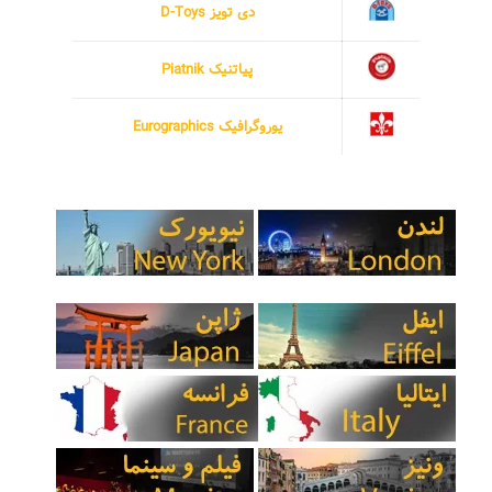
دی تویز D-Toys
پیاتنیک Piatnik
یوروگرافیک Eurographics