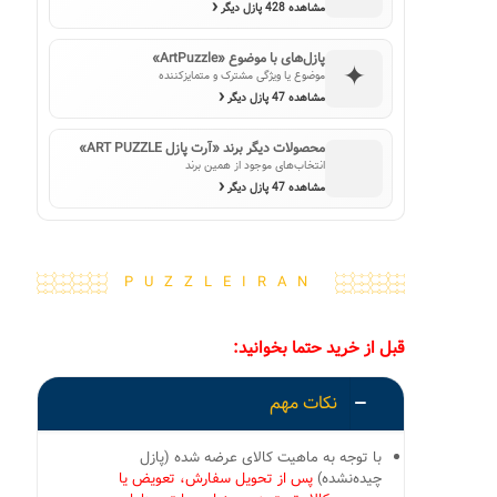
‹
مشاهده 428 پازل دیگر
پازل‌های با موضوع «ArtPuzzle»
✦
موضوع یا ویژگی مشترک و متمایزکننده
‹
مشاهده 47 پازل دیگر
محصولات دیگر برند «آرت پازل ART PUZZLE»
انتخاب‌های موجود از همین برند
‹
مشاهده 47 پازل دیگر
PUZZLEIRAN
قبل از خرید حتما بخوانید:
نکات مهم
با توجه به ماهیت کالای عرضه شده (پازل
چیده‌نشده)
پس از تحویل سفارش، تعویض یا