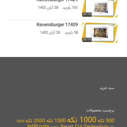
181 بازدید
28 آبان 1402
00:15
Ravensburger 17409
58 بازدید
28 آبان 1402
00:15
سبد خرید
برچسب محصولات
1000 تکه
500 تکه
1500 تکه
2000 تکه
3000
ArtPuzzle
Smart Cut Technology