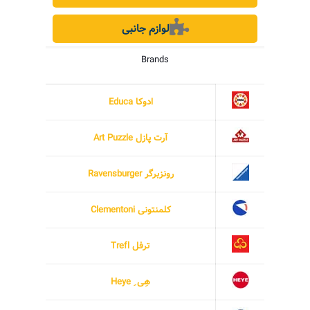
لوازم جانبی
Brands
ادوکا Educa
آرت پازل Art Puzzle
رونزبرگر Ravensburger
کلمنتونی Clementoni
ترفل Trefl
هِی ِ Heye