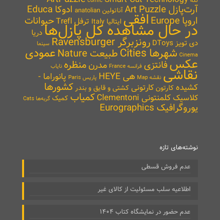
تکه
comic
آرت‌پازل Art Puzzle
ادوکا Educa
آناتولین anatolian
افقی
اروپا Europe
حیوانات
ترفل Trefl
ایتالیا Italy
در حال مشاهده کل پازل‌ها
دریا
رونزبرگر Ravensburger
دی تویز DToys
سینما
شهرها Cities
عمودی
طبیعت Nature
Cinema
عکس
منظره
فانتزی
مدرن
نایاب
فرانسه France
نقاشی
هی HEYE
پانوراما -
نقشه Map
پاریس Paris
کشورها
کشیده
کارتونی
کارتون
کشتی و قایق و بندر
کمیاب
کلمنتونی Clementoni
کلاسیک
کمیک
گربه‌ها Cats
یوروگرافیک Eurographics
نوشته‌های تازه
عدم فروش قسطی
اطلاعیه سلب مسئولیت از کالای غیر
عدم حضور در نمایشگاه کتاب ۱۴۰۴