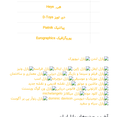
هِی ِ Heye
دی تویز D-Toys
پیاتنیک Piatnik
یوروگرافیک Eurographics
آخرین ویدیوهای پازل‌ایران