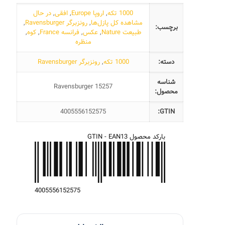
1000 تکه
,
اروپا Europe
,
افقی
,
در حال
مشاهده کل پازل‌ها
,
رونزبرگر Ravensburger
,
برچسب:
طبیعت Nature
,
عکس
,
فرانسه France
,
کوه
,
منظره
دسته:
1000 تکه
,
رونزبرگر Ravensburger
شناسه
Ravensburger 15257
محصول:
4005556152575
GTIN:
بارکد محصول GTIN - EAN13
4
0
0
5
5
5
6
1
5
2
5
7
5