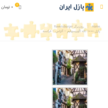
0
۰ تومان
Home
رونزبرگر Ravensburger
پازل ۱۰۰۰ تکه اگوییسهایم – آلزاس – فرانسه