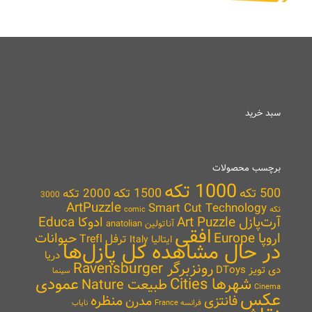
سبد خرید
برچسب محصولات
1000 تکه
500 تکه
1500 تکه
2000 تکه
3000
ArtPuzzle
Smart Cut Technology
تکه
comic
آرت‌پازل Art Puzzle
ادوکا Educa
آناتولین anatolian
افقی
اروپا Europe
حیوانات
ترفل Trefl
ایتالیا Italy
در حال مشاهده کل پازل‌ها
دریا
رونزبرگر Ravensburger
دی تویز DToys
سینما
شهرها Cities
عمودی
طبیعت Nature
Cinema
عکس
منظره
فانتزی
مدرن
نایاب
فرانسه France