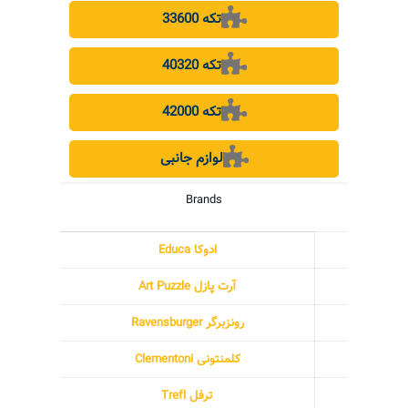
33600 تکه
40320 تکه
42000 تکه
لوازم جانبی
Brands
ادوکا Educa
آرت پازل Art Puzzle
رونزبرگر Ravensburger
کلمنتونی Clementoni
ترفل Trefl