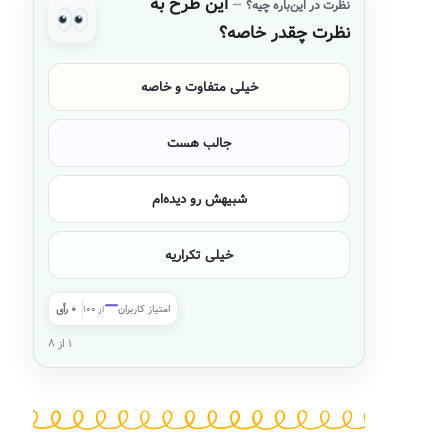
این طرح به
نظرت در این‌باره چیه؟
نظرت چقدر خاصه؟
خیلی متفاوت و خاصه
جالب هست
شبیهش رو دیده‌ام
خیلی تکراریه
—
امتیاز کاربران
۰ رأی
از ۱۰۰
۱ از ۸