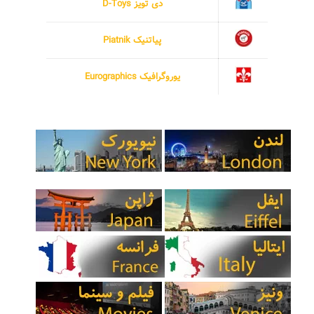
دی تویز D-Toys
پیاتنیک Piatnik
یوروگرافیک Eurographics