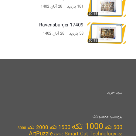
181 بازدید
28 آبان 1402
00:15
Ravensburger 17409
58 بازدید
28 آبان 1402
00:15
سبد خرید
برچسب محصولات
1000 تکه
500 تکه
1500 تکه
2000 تکه
3000
ArtPuzzle
Smart Cut Technology
تکه
comic