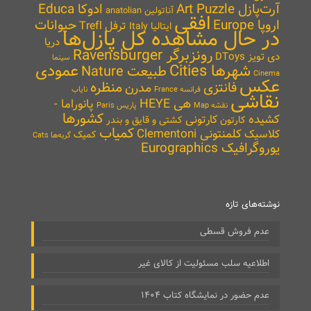
آرت‌پازل Art Puzzle
ادوکا Educa
آناتولین anatolian
افقی
اروپا Europe
حیوانات
ترفل Trefl
ایتالیا Italy
در حال مشاهده کل پازل‌ها
دریا
رونزبرگر Ravensburger
دی تویز DToys
سینما
شهرها Cities
عمودی
طبیعت Nature
Cinema
عکس
منظره
فانتزی
مدرن
نایاب
فرانسه France
نقاشی
هی HEYE
پانوراما -
نقشه Map
پاریس Paris
کشورها
کشیده
کارتونی
کارتون
کشتی و قایق و بندر
کمیاب
کلمنتونی Clementoni
کلاسیک
کمیک
گربه‌ها Cats
یوروگرافیک Eurographics
نوشته‌های تازه
عدم فروش قسطی
اطلاعیه سلب مسئولیت از کالای غیر
عدم حضور در نمایشگاه کتاب ۱۴۰۴