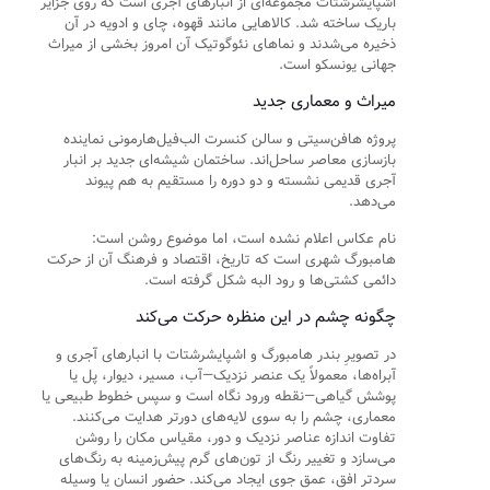
اشپایشرشتات مجموعه‌ای از انبارهای آجری است که روی جزایر
باریک ساخته شد. کالاهایی مانند قهوه، چای و ادویه در آن
ذخیره می‌شدند و نماهای نئوگوتیک آن امروز بخشی از میراث
جهانی یونسکو است.
میراث و معماری جدید
پروژه هافن‌سیتی و سالن کنسرت الب‌فیل‌هارمونی نماینده
بازسازی معاصر ساحل‌اند. ساختمان شیشه‌ای جدید بر انبار
آجری قدیمی نشسته و دو دوره را مستقیم به هم پیوند
می‌دهد.
نام عکاس اعلام نشده است، اما موضوع روشن است:
هامبورگ شهری است که تاریخ، اقتصاد و فرهنگ آن از حرکت
دائمی کشتی‌ها و رود البه شکل گرفته است.
چگونه چشم در این منظره حرکت می‌کند
در تصویرِ بندر هامبورگ و اشپایشرشتات با انبارهای آجری و
آبراه‌ها، معمولاً یک عنصر نزدیک—آب، مسیر، دیوار، پل یا
پوشش گیاهی—نقطه ورود نگاه است و سپس خطوط طبیعی یا
معماری، چشم را به سوی لایه‌های دورتر هدایت می‌کنند.
تفاوت اندازه عناصر نزدیک و دور، مقیاس مکان را روشن
می‌سازد و تغییر رنگ از تون‌های گرم پیش‌زمینه به رنگ‌های
سردتر افق، عمق جوی ایجاد می‌کند. حضور انسان یا وسیله