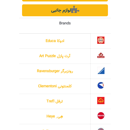
لوازم جانبی
Brands
ادوکا Educa
آرت پازل Art Puzzle
رونزبرگر Ravensburger
کلمنتونی Clementoni
ترفل Trefl
هِی ِ Heye