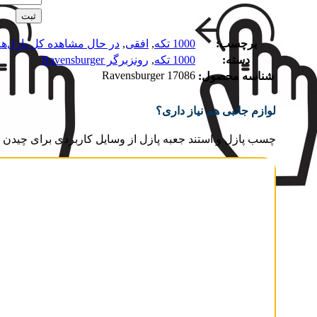
ثبت
برچسب:
1000 تکه
,
افقی
,
در حال مشاهده کل پازل‌ها
دسته:
1000 تکه
,
رونزبرگر Ravensburger
Ravensburger 17086
شناسه محصول:
لوازم جانبی هم نیاز داری؟
چسب پازل و استند جعبه پازل از وسایل کاربردی برای چیدن و 