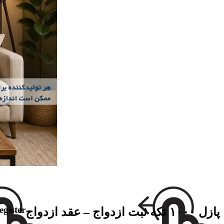
egister
پازل ۱۰۰۰ تکه ثبت ازدواج – عقد ازدواج