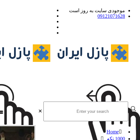
موجودی سایت به روز است
09121071628
✕
Home
1000 تکه