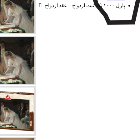
پازل ۱۰۰۰ تکه ثبت ازدواج – عقد ازدواج