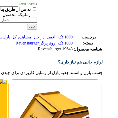
Email Address
به من از طریق پیا
زمانیکه محصول م
ثبت
برچسب:
1000 تکه
,
افقی
,
در حال مشاهده کل پازل‌ها
دسته:
1000 تکه
,
رونزبرگر Ravensburger
Ravensburger 19643
شناسه محصول:
لوازم جانبی هم نیاز داری؟
چسب پازل و استند جعبه پازل از وسایل کاربردی برای چیدن و 