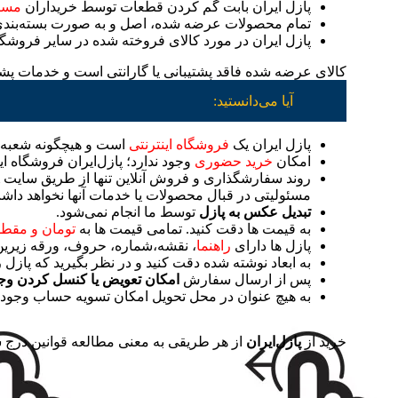
پازل ایران بابت گُم کردن قطعات توسط خریداران
مسئو
تمام محصولات عرضه شده، اصل و به صورت بسته‌بندی 
پازل ایران در مورد کالای فروخته شده در سایر فروشگا
کالای عرضه شده فاقد پشتیبانی یا گارانتی است و خدمات پشتیبانی و ارسال قطعات گم شده CES
آیا می‌دانستید:
پازل ایران یک
فروشگاه اینترنتی
است و هیچگونه شعبه،
امکان
خرید حضوری
وجود ندارد؛ پازل‌ایران فروشگاه ای
مسئولیتی در قبال محصولات یا خدمات آنها نخواهد داش
تبدیل عکس به پازل
توسط ما انجام نمی‌شود.
به قیمت ها دقت کنید. تمامی قیمت ها به
تومان و مقط
پازل ها دارای
راهنما
، نقشه،شماره، حروف، ورقه زیرین،
به ابعاد نوشته شده دقت کنید و در نظر بگیرید که پازل ر
پس از ارسال سفارش
امکان تعویض یا کنسل کردن وجود
به هیچ عنوان در محل تحویل امکان تسویه حساب وجود 
خرید از
پازل‌ایران
از هر طریقی به معنی مطالعه قوانین درج