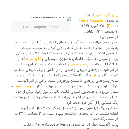
پی‌یر آگوست رنوآر
‏(به
فرانسوی:
Pierre Auguste
Renoir
)‏ (۲۵ فوریه ۱۸۴۱ –
Pierre Auguste Renoir
۳ دسامبر ۱۹۱۹) نقاش
فرانسوی بود.
او در لیموژ فرانسه به دنیا آمد و از جوانی نقاشی را آغاز کرد. او بعدها
به پاریس آمد و در آنجا نقاش‌خانه‌ای دایر کرد و به ترسیم صورت
اشخاص اشتغال ورزید. حیات هنری او نخست تحت تاثیر هنر چینی
بود. او سپس به سبک نقاشانی همچون سیسیلی و
کلود مونه
که از
بنیانگذاران مکتب
امپرسیونیسم
در نقاشی بودند پیوست. این نقاشان
درآثار خود سوژه‌های طبیعی وفضای آزاد را با نور و رنگ طبیعی انتخاب
نمودند. آثار
رنوار
به آثار تابستانی معروف است و از شفافیت و نور و
سایه‌روشن‌های روزهای تابستان برخوردار است. برخی از آثار اگوست
رنوآر عبارت بودند از: ضیافت در شب، که از بهترین آثار
امپرسیونیسم
به
شمار می‌رود، و همچنین آسیای گالِت، تاب، و لوژ. رنوآر بیش از خود
اشیا به انعکاسات نور در اشیاء توجه داشت. نخستین هنرمندی بود که
رنگ مشکی را از آثار خود حذف کرد.
“نقاش بزرگ فرانسوی پس از ۷۸ سال زندگی که ۹ سال آخر آن به
گوشه نشینی بر اثر بیماری رماتیسم سپری شد، در ۳ دسامبر ۱۹۱۹ در
فرانسه درگذشت.
پی‌یر آگوست رنوآر (به فرانسوی Pierre Auguste Renoir)، نقاش