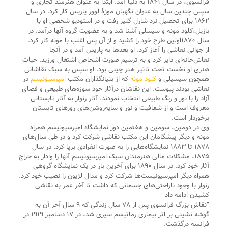
فرانسوی، در سال ۱۸۴۱ به دنیا آمد. ابتدا به عنوان هنرمند تجاری و
سپس چندین سال به عنوان نگهبان موزهٔ لوور پاریس کار کرد. در سال
۱۸۶۲ برای تحصیل نزد شارل گلیر رفت و در استودیو شخصی او با
بازیل،کلود مونه و سیسلی آشنا شد و به عضویت گروه آنها درآمد. در
سال ۱۸۷۰اولین طرح خود را کشید و از آن پس اغلب با مونه کار کرد.
از جوانی نقاشی را آغاز کرد. او بعدها به پاریس آمد و در آنجا
نقاش‌خانه‌ای دایر کرد و به ترسیم صورت اشخاص اشتغال ورزید. حیات
هنری او نخست تحت تاثیر هنر چینی بود. او سپس به سبک نقاشانی
همچون سیسیلی و
کلود مونه
که از بنیانگذاران مکتب
امپرسیونیسم
در
نقاشی بودند پیوست. این نقاشان درآثار خود سوژه‌های طبیعی و فضای
آزاد را با نور و رنگ طبیعی انتخاب نمودند. آثار رنوار به آثار تابستانی
معروف است و از شفافیت و نور و سایه‌روشن‌های روزهای تابستان
برخوردار است.
وی در دومین، سومین و هفتمین دور نمایشگاه امپرسیونیسم همراه
مونه و دیگر پیشگامان این مکتب نقاشی شرکت کرد و در طی سال‌های
۱۸۷۸ تا ۱۸۸۳ نمایشگاه‌هایی را به صورت انفرادی برپا کرد. در سال
۱۸۷۵، مشکلات مالی هنرمندان سبک امپرسیونیسم آنها را وادار به حراج
آثار خود کرد. در سال ۱۸۹۰ برای آخرین بار در یک نمایشگاه گروهی
همراه دیگر امپرسیونیست‌ها شرکت کرد و مدال لژیون را نصیب خود کرد.
رنوار با وجود ناراحتی‌های جسمانی که داشت تا آخر عمر به نقاشی
کشیدن ادامه داد
“نقاش بزرگ فرانسوی پس از ۷۸ سال زندگی که ۹ سال آخر آن به
گوشه نشینی بر اثر بیماری رماتیسم سپری شد، در ۱۷ دسامبر ۱۹۱۹ در
فرانسه درگذشت.