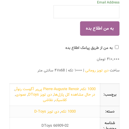
Email Address
به من از طریق پیامک اطلاع بده
۴۱۰,۰۰۰
تومان
ساخت
دی تویز رومانی
| ۱۰۰۰ تکه | ۴۷x68 سانتی متر
1000 تکه
,
Pierre-Auguste Renoir پی‌یر آگوست رنوآر
,
برچسب:
در حال مشاهده کل پازل‌ها
,
دی تویز DToys
,
عمودی
,
کلاسیک
,
نقاشی
دسته:
1000 تکه
,
دی تویز D-Toys
شناسه
DToys 66909-02
محصول: