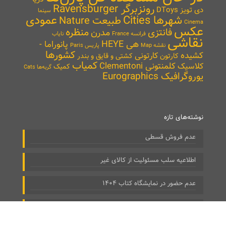
رونزبرگر Ravensburger
دی تویز DToys
سینما
شهرها Cities
عمودی
طبیعت Nature
Cinema
عکس
منظره
فانتزی
مدرن
نایاب
فرانسه France
نقاشی
هی HEYE
پانوراما -
نقشه Map
پاریس Paris
کشورها
کشیده
کارتونی
کارتون
کشتی و قایق و بندر
کمیاب
کلمنتونی Clementoni
کلاسیک
کمیک
گربه‌ها Cats
یوروگرافیک Eurographics
نوشته‌های تازه
عدم فروش قسطی
اطلاعیه سلب مسئولیت از کالای غیر
عدم حضور در نمایشگاه کتاب ۱۴۰۴
ارسال سفارش‌های نوروز ۱۴۰۴