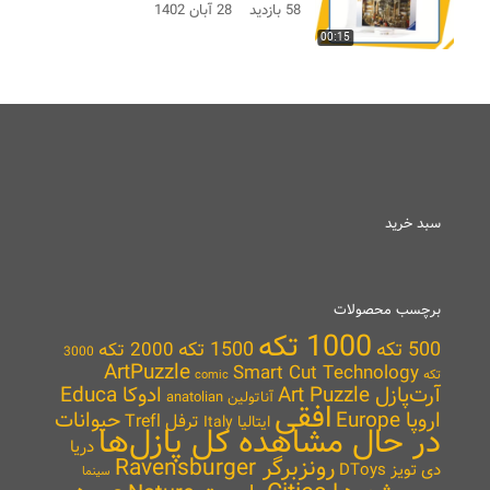
58 بازدید
28 آبان 1402
00:15
سبد خرید
برچسب محصولات
1000 تکه
500 تکه
1500 تکه
2000 تکه
3000
ArtPuzzle
Smart Cut Technology
تکه
comic
آرت‌پازل Art Puzzle
ادوکا Educa
آناتولین anatolian
افقی
اروپا Europe
حیوانات
ترفل Trefl
ایتالیا Italy
در حال مشاهده کل پازل‌ها
دریا
رونزبرگر Ravensburger
دی تویز DToys
سینما