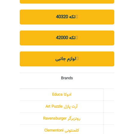
40320 تکه
42000 تکه
لوازم جانبی
Brands
ادوکا Educa
آرت پازل Art Puzzle
رونزبرگر Ravensburger
کلمنتونی Clementoni