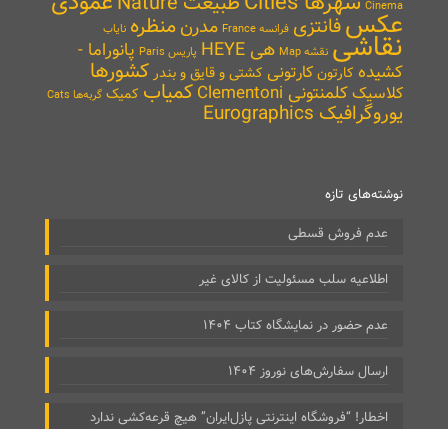
شهرها Cities
عمودی
طبیعت Nature
Cinema
عکس
منظره
فانتزی
مدرن
نایاب
فرانسه France
نقاشی
هی HEYE
پانوراما -
نقشه Map
پاریس Paris
کشورها
کشیده
کارتونی
کارتون
کشتی و قایق و بندر
کمیاب
کلمنتونی Clementoni
کلاسیک
کمیک
گربه‌ها Cats
یوروگرافیک Eurographics
نوشته‌های تازه
عدم فروش قسطی
اطلاعیه سلب مسئولیت از کالای غیر
عدم حضور در نمایشگاه کتاب ۱۴۰۴
ارسال سفارش‌های نوروز ۱۴۰۴
اخطار! “فروشگاه اینترنتی پازل‌ایران” هیچ قرعه‌کشی ندارد