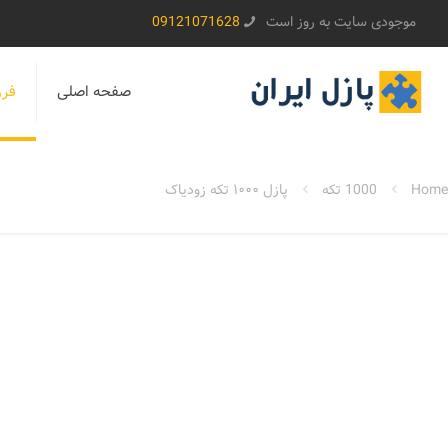
موجودی سایت به روز است
09121071628
صفحه اصلی
فرو
Home
1000 تکه
پازل ۱۰۰۰ تکه زودیاک