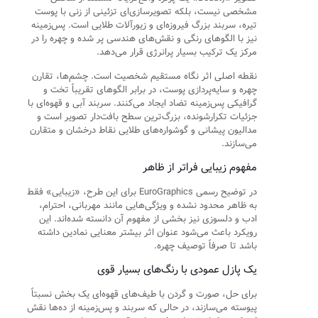
مشخصی نیست، بلکه تصویرسازی‌ای تزئینی از زنی با پوست
تیره، سربند بزرگ فیروزه‌ای و زیورآلات طلایی است. پس‌زمینه
نیز با الگوهای رنگی و نقش‌های هندسی پر شده و چهره را در
مرکز یک ترکیب بسیار پرانرژی قرار می‌دهد.
نقطه اصلی اثر نگاه مستقیم شخصیت است. چشم‌ها، تقارن
چهره و سایه‌پردازی پوست، در برابر الگوهای تقریباً تخت و
گرافیکی پس‌زمینه تضاد ایجاد می‌کنند. سربند آبی و قهوه‌ای با
جزئیات تکرارشونده، بزرگ‌ترین سطح بافت‌دار تصویر است و
مدالیون پیشانی و گوشواره‌های طلایی نقاط درخشان و متقارن
می‌سازند.
مفهوم زیبایی فراتر از ظاهر
در توضیح رسمی EuroGraphics برای این طرح، «زیبایی» فقط
به ظاهر محدود نشده و ویژگی‌هایی مانند مهربانی، احترام،
ادب و دلسوزی نیز بخشی از مفهوم آن دانسته شده‌اند. این
رویکرد باعث می‌شود عنوان اثر بیشتر معنایی نمادین داشته
باشد تا صرفاً توصیف چهره.
یک پازل عمودی با رنگ‌های بسیار قوی
برای حل، صورت و گردن با طیف‌های قهوه‌ای یک بخش نسبتاً
پیوسته می‌سازند، در حالی که سربند و پس‌زمینه از ده‌ها نقش