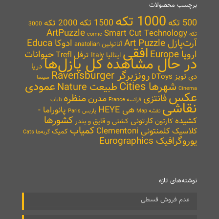
برچسب محصولات
1000 تکه
500 تکه
1500 تکه
2000 تکه
3000
ArtPuzzle
Smart Cut Technology
تکه
comic
آرت‌پازل Art Puzzle
ادوکا Educa
آناتولین anatolian
افقی
اروپا Europe
حیوانات
ترفل Trefl
ایتالیا Italy
در حال مشاهده کل پازل‌ها
دریا
رونزبرگر Ravensburger
دی تویز DToys
سینما
شهرها Cities
عمودی
طبیعت Nature
Cinema
عکس
منظره
فانتزی
مدرن
نایاب
فرانسه France
نقاشی
هی HEYE
پانوراما -
نقشه Map
پاریس Paris
کشورها
کشیده
کارتونی
کارتون
کشتی و قایق و بندر
کمیاب
کلمنتونی Clementoni
کلاسیک
کمیک
گربه‌ها Cats
یوروگرافیک Eurographics
نوشته‌های تازه
عدم فروش قسطی