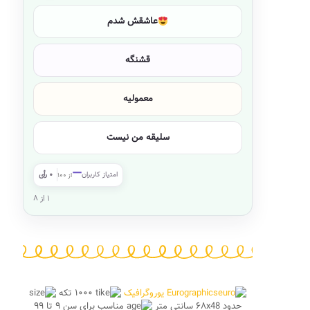
عاشقش شدم
قشنگه
معمولیه
سلیقه من نیست
—
امتیاز کاربران
۰ رأی
از ۱۰۰
۱ از ۸
Eurographics یوروگرافیک
۱۰۰۰ تکه
حدود ۶۸x48 سانتی متر
مناسب برای سن ۹ تا ۹۹