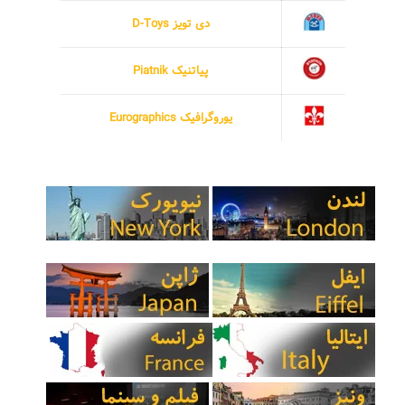
دی تویز D-Toys
پیاتنیک Piatnik
یوروگرافیک Eurographics