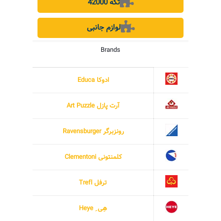
42000 تکه
لوازم جانبی
Brands
ادوکا Educa
آرت پازل Art Puzzle
رونزبرگر Ravensburger
کلمنتونی Clementoni
ترفل Trefl
هِی ِ Heye