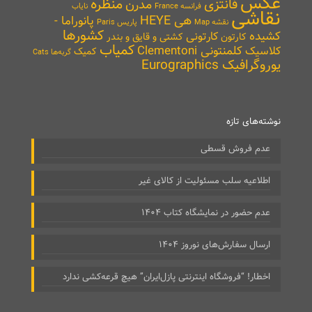
عکس
منظره
فانتزی
مدرن
نایاب
فرانسه France
نقاشی
هی HEYE
پانوراما -
نقشه Map
پاریس Paris
کشورها
کشیده
کارتونی
کارتون
کشتی و قایق و بندر
کمیاب
کلمنتونی Clementoni
کلاسیک
کمیک
گربه‌ها Cats
یوروگرافیک Eurographics
نوشته‌های تازه
عدم فروش قسطی
اطلاعیه سلب مسئولیت از کالای غیر
عدم حضور در نمایشگاه کتاب ۱۴۰۴
ارسال سفارش‌های نوروز ۱۴۰۴
اخطار! “فروشگاه اینترنتی پازل‌ایران” هیچ قرعه‌کشی ندارد