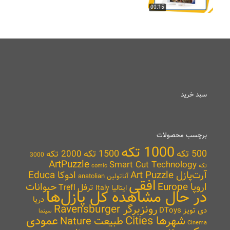
00:15
سبد خرید
برچسب محصولات
1000 تکه
500 تکه
1500 تکه
2000 تکه
3000
ArtPuzzle
Smart Cut Technology
تکه
comic
آرت‌پازل Art Puzzle
ادوکا Educa
آناتولین anatolian
افقی
اروپا Europe
حیوانات
ترفل Trefl
ایتالیا Italy
در حال مشاهده کل پازل‌ها
دریا
رونزبرگر Ravensburger
دی تویز DToys
سینما
شهرها Cities
عمودی
طبیعت Nature
Cinema