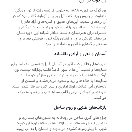
ون گوگ در آرل
ون گوگ در فوریه ۱۸۸۸ به جنوب فرانسه رفت تا نور و رنگی
متفاوت از پاریس پیدا کند. آرل برای او آزمایشگاهی بود که در
آن زردهای شدید، آبی‌های عمیق و ضربه‌های آزاد قلم را
توسعه داد. او خانه زرد را اجاره کرد و رؤیای ایجاد کارگاهی
مشترک برای هنرمندان داشت. مناظر شبانه این دوره نشان
می‌دهند تاریکی برای او فقدان رنگ نبود؛ فرصتی بود برای
ساختن رنگ‌های خالص و تضادهای تازه.
آسمان واقعی و آزادی نقاشانه
صورت‌های فلکی دب اکبر در آسمان قابل‌شناسایی‌اند، اما جای
ستاره‌ها و نسبت آن‌ها با شهر کاملاً نقشه‌بردارانه نیست. ون
گوگ مشاهده را با نیازهای ترکیب‌بندی سازگار کرده است.
ستاره‌ها با هاله‌های زرد و سفید می‌درخشند و آسمان از
لایه‌های آبی کبالت، اولترامارین و سبز تیره ساخته شده است.
ضربه‌های کوتاه و موازی قلم، سطح شب را زنده و متحرک
می‌کنند.
بازتاب‌های طلایی و زوج ساحل
چراغ‌های گازی ساحل در رودخانه به ستون‌های بلند زرد و
نارنجی تبدیل شده‌اند. این بازتاب‌ها بر خلاف نورهای کوچک
شهر، تا پیش‌زمینه کشیده می‌شوند و آسمان را به آب پیوند