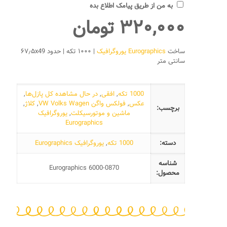
به من از طریق پیامک اطلاع بده
۳۲۰,۰۰۰
تومان
ساخت
Eurographics یوروگرافیک
| ۱۰۰۰ تکه | حدود ۶۷٫۵x49
سانتی متر
1000 تکه
,
افقی
,
در حال مشاهده کل پازل‌ها
,
عکس
,
فولکس واگن VW Volks Wagen
,
کلاژ
,
برچسب:
ماشین و موتورسیکلت
,
یوروگرافیک
Eurographics
دسته:
1000 تکه
,
یوروگرافیک Eurographics
شناسه
Eurographics 6000-0870
محصول: