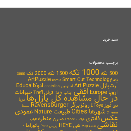
سبد خرید
برچسب محصولات
1000 تکه
500 تکه
1500 تکه
2000 تکه
3000
ArtPuzzle
Smart Cut Technology
تکه
comic
آرت‌پازل Art Puzzle
ادوکا Educa
آناتولین anatolian
افقی
اروپا Europe
حیوانات
ترفل Trefl
ایتالیا Italy
در حال مشاهده کل پازل‌ها
دریا
رونزبرگر Ravensburger
دی تویز DToys
سینما
شهرها Cities
عمودی
طبیعت Nature
Cinema
عکس
منظره
فانتزی
مدرن
نایاب
فرانسه France
نقاشی
هی HEYE
پانوراما -
نقشه Map
پاریس Paris