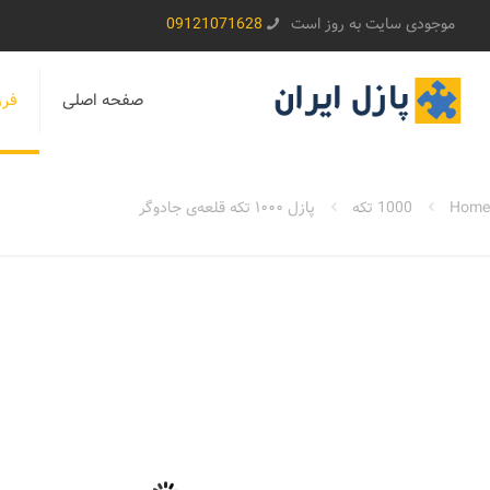
موجودی سایت به روز است
09121071628
صفحه اصلی
فرو
Home
1000 تکه
پازل ۱۰۰۰ تکه قلعه‌ی جادوگر