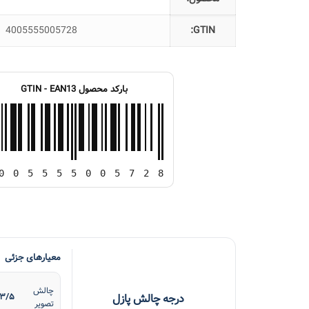
4005555005728
GTIN:
بارکد محصول GTIN - EAN13
0
0
5
5
5
5
0
0
5
7
2
8
معیارهای جزئی
چالش
درجه چالش پازل
۳/۵
تصویر