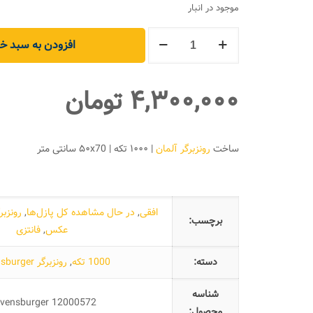
موجود در انبار
پازل
افزودن به سبد خر
۱۰۰۰
تکه
مدادرنگی
۴,۳۰۰,۰۰۰
تومان
ها
عدد
ساخت
رونزبرگر آلمان
| ۱۰۰۰ تکه | ۵۰x70 سانتی متر
افقی
,
در حال مشاهده کل پازل‌ها
,
رونزبرگر urger
برچسب:
عکس
,
فانتزی
دسته:
1000 تکه
,
رونزبرگر Ravensburger
شناسه
vensburger 12000572
محصول: