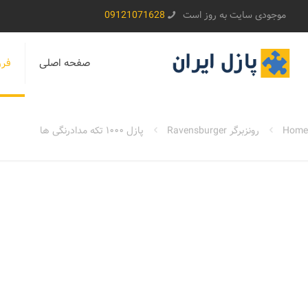
موجودی سایت به روز است
09121071628
صفحه اصلی
فرو
Home
رونزبرگر Ravensburger
پازل ۱۰۰۰ تکه مدادرنگی ها