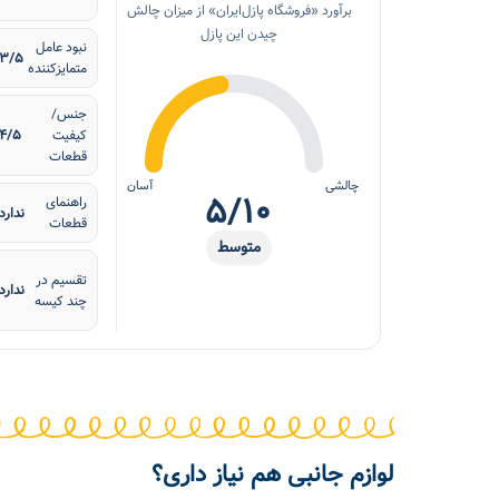
برآورد «فروشگاه پازل‌ایران» از میزان چالش
چیدن این پازل
نبود عامل
۳/۵
متمایزکننده
جنس/
کیفیت
۴/۵
قطعات
چالشی
آسان
۵/۱۰
راهنمای
ندارد
قطعات
متوسط
تقسیم در
ندارد
چند کیسه
لوازم جانبی هم نیاز داری؟