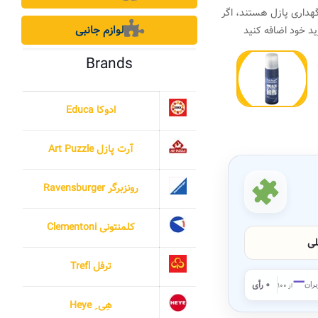
هداری پازل هستند، اگر
لوازم جانبی
د خود اضافه کنید
Brands
ادوکا Educa
آرت پازل Art Puzzle
رونزبرگر Ravensburger
کلمنتونی Clementoni
لی
ترفل Trefl
—
بران
۰ رأی
از ۱۰۰
هِی ِ Heye