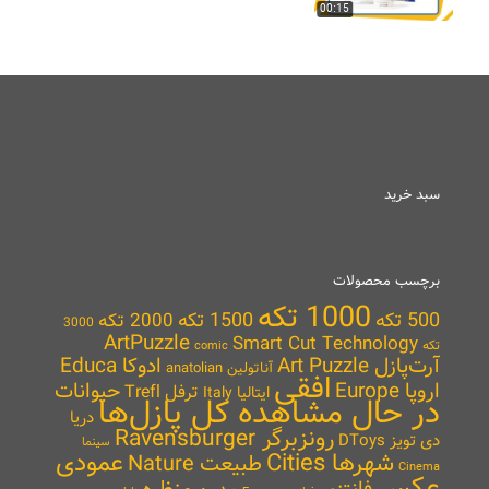
00:15
سبد خرید
برچسب محصولات
1000 تکه
500 تکه
1500 تکه
2000 تکه
3000
ArtPuzzle
Smart Cut Technology
تکه
comic
آرت‌پازل Art Puzzle
ادوکا Educa
آناتولین anatolian
افقی
اروپا Europe
حیوانات
ترفل Trefl
ایتالیا Italy
در حال مشاهده کل پازل‌ها
دریا
رونزبرگر Ravensburger
دی تویز DToys
سینما
شهرها Cities
عمودی
طبیعت Nature
Cinema
عکس