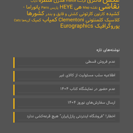
منظره
فانتزی
مدرن
نایاب
فرانسه France
نقاشی
هی HEYE
پانوراما -
نقشه Map
پاریس Paris
کشورها
کشیده
کارتونی
کارتون
کشتی و قایق و بندر
کمیاب
کلمنتونی Clementoni
کلاسیک
کمیک
گربه‌ها Cats
یوروگرافیک Eurographics
نوشته‌های تازه
عدم فروش قسطی
اطلاعیه سلب مسئولیت از کالای غیر
عدم حضور در نمایشگاه کتاب ۱۴۰۴
ارسال سفارش‌های نوروز ۱۴۰۴
اخطار! “فروشگاه اینترنتی پازل‌ایران” هیچ قرعه‌کشی ندارد