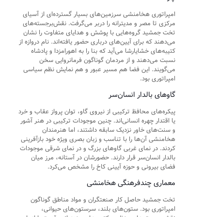
امپراتوری هخامنشی سرزمین‌های بسیار گسترده‌ای از آسیای
مرکزی تا مصر و مدیترانه را دربر می‌گرفت. نقش‌برجسته‌های
تخت جمشید گروه‌هایی با پوشش و هدایای متفاوت را نشان
می‌دهند که برای آیین‌های درباری حضور یافته‌اند. نام دروازه از
کتیبه‌های خشایارشا می‌آید که بنا را به اهورامزدا و پادشاه
نسبت می‌دهند و از مردمان گوناگون فرمانروایی سخن
می‌گویند. این فضا هم مسیر عبور و هم نمایش نظم سیاسی
امپراتوری بود.
گاوهای بالدار انسان‌سر
پیکره‌های محافظ ترکیبی از نیروی گاو، توان پرواز عقاب و خرد
یا اقتدار چهره انسانی‌اند. چنین موجودات ترکیبی در هنر آشور
و سنت‌های خاور نزدیک سابقه داشتند، اما هنرمندان
هخامنشی آن‌ها را با تناسب و زبان بصری ویژه خود بازآفرینی
کردند. در نمای غربی گاوهای بزرگ و در نمای شرقی موجودات
بالدار انسان‌سر قرار دارند. حضورشان در آستانه، مرز میان
فضای بیرونی و حوزه آیینی کاخ را مشخص می‌کرد.
معماری چندفرهنگی هخامنشی
تخت جمشید حاصل کار صنعتگران و مواد مناطق گوناگون
امپراتوری بود. ستون‌های بلند، سرستون‌های حیوانی،