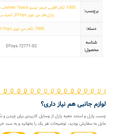
1000 تکه
,
افقی
,
جیمز تیسو James Tissot
,
د
برچسب:
پازل‌ها
,
دی تویز DToys
,
کمیاب
,
دسته:
1000 تکه
,
دی تویز D-Toys
شناسه
DToys 72771-02
محصول:
لوازم جانبی هم نیاز داری؟
چسب پازل و استند جعبه پازل از وسایل کاربردی برای چیدن و نگ
مایل به سفارش بودید، توضیحات هر یک را بخوانید و به سبد خری