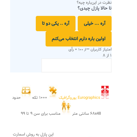
نظرت در این‌باره چیه؟
تا حالا پازل چیدی؟
آره ... خیلی
آره .. یکی دو تا
اولین باره دارم انتخاب می‌کنم
امتیاز کاربران
—
۰ رأی
از ۱۰۰
۱ از ۸
Eurographics یوروگرافیک
۱۰۰۰ تکه
حدود
۶۸x48 سانتی متر
مناسب برای سن ۹ تا ۹۹
این پازل به روش اسمارت