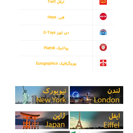
ترفل Trefl
هِی ِ Heye
دی تویز D-Toys
پیاتنیک Piatnik
یوروگرافیک Eurographics