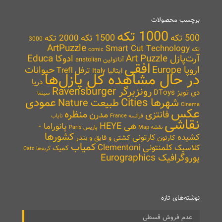
برچسب محصولات
1000 تکه
500 تکه
1500 تکه
2000 تکه
3000
ArtPuzzle
Smart Cut Technology
تکه
comic
آرت‌پازل Art Puzzle
ادوکا Educa
آناتولین anatolian
افقی
اروپا Europe
حیوانات
ترفل Trefl
ایتالیا Italy
در حال مشاهده کل پازل‌ها
دریا
رونزبرگر Ravensburger
دی تویز DToys
سینما
شهرها Cities
عمودی
طبیعت Nature
Cinema
عکس
منظره
فانتزی
مدرن
نایاب
فرانسه France
نقاشی
هی HEYE
پانوراما -
نقشه Map
پاریس Paris
کشورها
کشیده
کارتونی
کارتون
کشتی و قایق و بندر
کمیاب
کلمنتونی Clementoni
کلاسیک
کمیک
گربه‌ها Cats
یوروگرافیک Eurographics
نوشته‌های تازه
عدم فروش قسطی