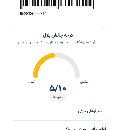
0
6
2
8
1
3
6
6
5
6
2
1
4
درجه چالش پازل
برآورد «فروشگاه پازل‌ایران» از میزان چالش چیدن این پازل
چالشی
آسان
۵/۱۰
متوسط
معیارهای جزئی
لوازم جانبی هم نیاز داری؟