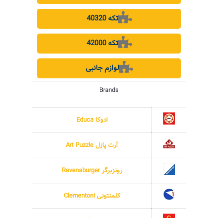
40320 تکه
42000 تکه
لوازم جانبی
Brands
ادوکا Educa
آرت پازل Art Puzzle
رونزبرگر Ravensburger
کلمنتونی Clementoni