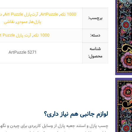
1000 تکه
,
ArtPuzzle
,
آرت‌پازل Art Puzzle
,
د
برچسب:
پازل‌ها
,
عمودی
,
نقاشی
دسته:
1000 تکه
,
آرت پازل Art Puzzle
شناسه
ArtPuzzle 5271
محصول:
لوازم جانبی هم نیاز داری؟
چسب پازل و استند جعبه پازل از وسایل کاربردی برای چیدن و نگهد