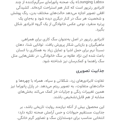
«Lounging Labs» یک صحنه پانورامای سرگرم‌کننده از چند
لابرادور رتریور است که کنار هم استراحت کرده‌اند. کشیدگی
افقی تصویر اجازه می‌دهد حالت‌های مختلف بدن، رنگ پوشش
و شخصیت هر سگ در کنار دیگری دیده شود و به‌جای یک
پرتره منفرد، نوعی عکس خانوادگی از یک گروه لابرادور شکل
بگیرد.
لابرادور رتریور در اصل به‌عنوان سگ کاری برای همراهی
ماهیگیران و بازیابی شکار پرورش یافت. توانایی شنا، دهان
نسبتاً نرم برای حمل اشیا و تمایل زیاد به همکاری با انسان
باعث شده این نژاد علاوه بر سگ خانوادگی، در نقش‌هایی مثل
سگ راهنما و کمک‌رسان نیز شناخته شود.
جذابیت تصویری
تفاوت لابرادورهای زرد، شکلاتی و سیاه، همراه با چهره‌ها و
حالت‌های متفاوت، به تصویر ریتم می‌دهد. در پازل پانوراما نیز
همین تغییرات رنگی و جزئیات خز کمک می‌کند بخش‌های
مشابه از هم قابل‌تشخیص باشند.
این محصول بیش از آنکه نیازمند روایت تاریخی باشد، بر
جذابیت مستقیم حیوانات و حس آرامش صحنه تکیه دارد؛
انتخابی مناسب برای دوستداران سگ و تصاویر گرم خانگی.