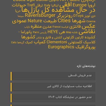
آناتولین anatolian
افقی
اروپا Europe
حیوانات
ترفل Trefl
ایتالیا Italy
در حال مشاهده کل پازل‌ها
دریا
رونزبرگر Ravensburger
دی تویز DToys
سینما
شهرها Cities
عمودی
طبیعت Nature
Cinema
عکس
منظره
فانتزی
مدرن
نایاب
فرانسه France
نقاشی
هی HEYE
پانوراما -
نقشه Map
پاریس Paris
کشورها
کشیده
کارتونی
کارتون
کشتی و قایق و بندر
کمیاب
کلمنتونی Clementoni
کلاسیک
کمیک
گربه‌ها Cats
یوروگرافیک Eurographics
نوشته‌های تازه
عدم فروش قسطی
اطلاعیه سلب مسئولیت از کالای غیر
عدم حضور در نمایشگاه کتاب ۱۴۰۴