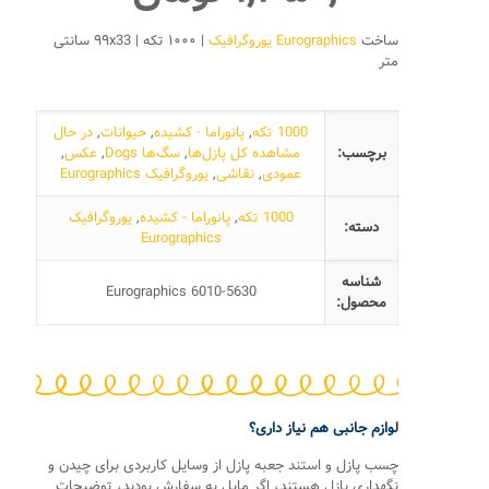
ساخت
Eurographics یوروگرافیک
| ۱۰۰۰ تکه | ۹۹x33 سانتی
متر
1000 تکه
,
پانوراما - کشیده
,
حیوانات
,
در حال
برچسب:
مشاهده کل پازل‌ها
,
سگ‌ها Dogs
,
عکس
,
عمودی
,
نقاشی
,
یوروگرافیک Eurographics
1000 تکه
,
پانوراما - کشیده
,
یوروگرافیک
دسته:
Eurographics
شناسه
Eurographics 6010-5630
محصول:
لوازم جانبی هم نیاز داری؟
چسب پازل و استند جعبه پازل از وسایل کاربردی برای چیدن و
نگهداری پازل هستند، اگر مایل به سفارش بودید، توضیحات