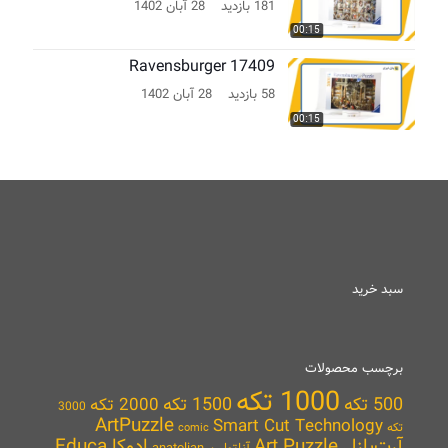
181 بازدید
28 آبان 1402
00:15
Ravensburger 17409
58 بازدید
28 آبان 1402
00:15
سبد خرید
برچسب محصولات
1000 تکه
500 تکه
1500 تکه
2000 تکه
3000
ArtPuzzle
Smart Cut Technology
تکه
comic
آرت‌پازل Art Puzzle
ادوکا Educa