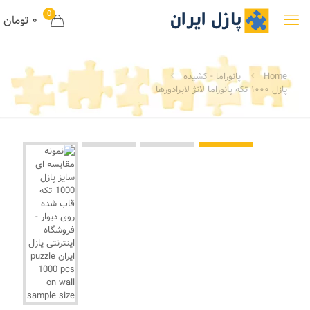
0
۰ تومان
Home
پانوراما - کشیده
پازل ۱۰۰۰ تکه پانوراما لانژ لابرادورها