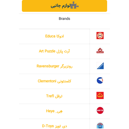
لوازم جانبی
Brands
ادوکا Educa
آرت پازل Art Puzzle
رونزبرگر Ravensburger
کلمنتونی Clementoni
ترفل Trefl
هِی ِ Heye
دی تویز D-Toys