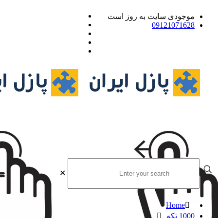
موجودی سایت به روز است
09121071628
✕
Home
1000 تکه