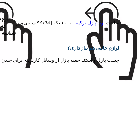
برچ
ساخت
آرت‌پازل ترکیه
| ۱۰۰۰ تکه | ۹۶x34 سانتی‌متر
دست
شناسه 
لوازم جانبی هم نیاز داری؟
چسب پازل و استند جعبه پازل از وسایل کاربردی برای چیدن و 