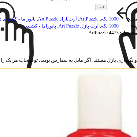
ثبت
سب:
1000 تکه
,
ArtPuzzle
,
آرت‌پازل Art Puzzle
,
پانوراما - کشیده
,
د
ه:
1000 تکه
,
آرت پازل Art Puzzle
,
پانوراما - کشیده
ArtPuzzle 4473
محصول:
نگهداری پازل هستند، اگر مایل به سفارش بودید، توضیحات هر یک را بخ