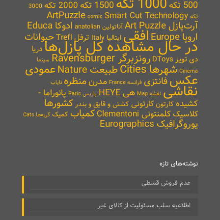
1000 تکه
500 تکه
1500 تکه
2000 تکه
3000
ArtPuzzle
Smart Cut Technology
تکه
comic
آرت‌پازل Art Puzzle
ادوکا Educa
آناتولین anatolian
افقی
اروپا Europe
حیوانات
ترفل Trefl
ایتالیا Italy
در حال مشاهده کل پازل‌ها
دریا
رونزبرگر Ravensburger
دی تویز DToys
سینما
شهرها Cities
عمودی
طبیعت Nature
Cinema
عکس
منظره
فانتزی
مدرن
نایاب
فرانسه France
نقاشی
هی HEYE
پانوراما -
نقشه Map
پاریس Paris
کشورها
کشیده
کارتونی
کارتون
کشتی و قایق و بندر
کمیاب
کلمنتونی Clementoni
کلاسیک
کمیک
گربه‌ها Cats
یوروگرافیک Eurographics
نوشته‌های تازه
عدم فروش قسطی
اطلاعیه سلب مسئولیت از کالای غیر