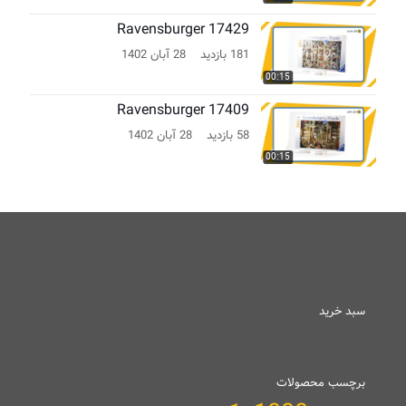
Ravensburger 17429
181 بازدید
28 آبان 1402
00:15
Ravensburger 17409
58 بازدید
28 آبان 1402
00:15
سبد خرید
برچسب محصولات