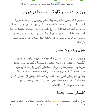
سانتی متر
مناسب برای سن ۹ تا ۹۹
رووینی؛ بندر رنگارنگ ایستریا در غروب
تصویر «کرواسی مدیترانه‌ای» بندر رووینی را در شبه‌جزیره
ایستریا نشان می‌دهد. خانه‌های رنگی شهر قدیم روی برآمدگی
ساحلی فشرده شده‌اند و برج بلند کلیسای سنت اوفمیا بر خط
افق مسلط است. قایق‌های کوچک در پیش‌زمینه و چراغ‌های
روشن ساحل، رووینی را در لحظه گذار میان روز و شب ثبت
کرده‌اند.
شهری با میراث ونیزی
رووینی طی چند سده زیر حاکمیت جمهوری ونیز بود و این
گذشته در معماری، زبان محلی و سازمان فضایی بندر دیده
می‌شود. خیابان‌های باریک، نماهای گچی با رنگ‌های گرم،
پنجره‌های کرکره‌ای و خانه‌هایی که مستقیماً به آب نزدیک‌اند،
یادآور شهرهای آدریاتیک شمالی هستند. پیش از اتصال کامل
به خشکی در سده هجدهم، بخش تاریخی رووینی روی
جزیره‌ای کوچک قرار داشت.
کلیسای سنت اوفمیا
برج ناقوس کلیسای
باروک
سنت اوفمیا، بلندترین نشانه شهر