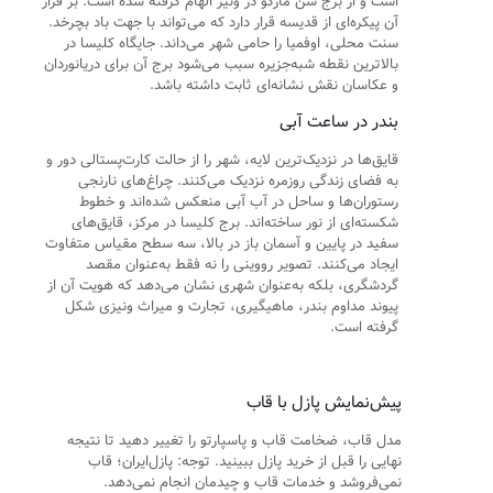
است و از برج سن مارکو در ونیز الهام گرفته شده است. بر فراز
آن پیکره‌ای از قدیسه قرار دارد که می‌تواند با جهت باد بچرخد.
سنت محلی، اوفمیا را حامی شهر می‌داند. جایگاه کلیسا در
بالاترین نقطه شبه‌جزیره سبب می‌شود برج آن برای دریانوردان
و عکاسان نقش نشانه‌ای ثابت داشته باشد.
بندر در ساعت آبی
قایق‌ها در نزدیک‌ترین لایه، شهر را از حالت کارت‌پستالی دور و
به فضای زندگی روزمره نزدیک می‌کنند. چراغ‌های نارنجی
رستوران‌ها و ساحل در آب آبی منعکس شده‌اند و خطوط
شکسته‌ای از نور ساخته‌اند. برج کلیسا در مرکز، قایق‌های
سفید در پایین و آسمان باز در بالا، سه سطح مقیاس متفاوت
ایجاد می‌کنند. تصویر رووینی را نه فقط به‌عنوان مقصد
گردشگری، بلکه به‌عنوان شهری نشان می‌دهد که هویت آن از
پیوند مداوم بندر، ماهیگیری، تجارت و میراث ونیزی شکل
گرفته است.
پیش‌نمایش پازل با قاب
مدل قاب، ضخامت قاب و پاسپارتو را تغییر دهید تا نتیجه
نهایی را قبل از خرید پازل ببینید. توجه: پازل‌ایران؛ قاب
نمی‌فروشد و خدمات قاب و چیدمان انجام نمی‌دهد.