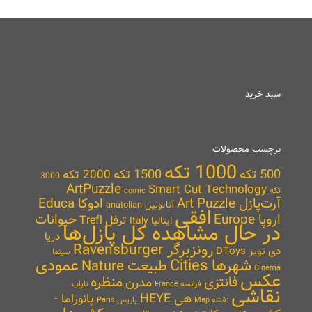
سبد خرید
برچسب محصولات
1000 تکه
500 تکه
1500 تکه
2000 تکه
3000
ArtPuzzle
Smart Cut Technology
تکه
comic
آرت‌پازل Art Puzzle
ادوکا Educa
آناتولین anatolian
افقی
اروپا Europe
حیوانات
ترفل Trefl
ایتالیا Italy
در حال مشاهده کل پازل‌ها
دریا
رونزبرگر Ravensburger
دی تویز DToys
سینما
شهرها Cities
عمودی
طبیعت Nature
Cinema
عکس
منظره
فانتزی
مدرن
نایاب
فرانسه France
نقاشی
هی HEYE
پانوراما -
نقشه Map
پاریس Paris