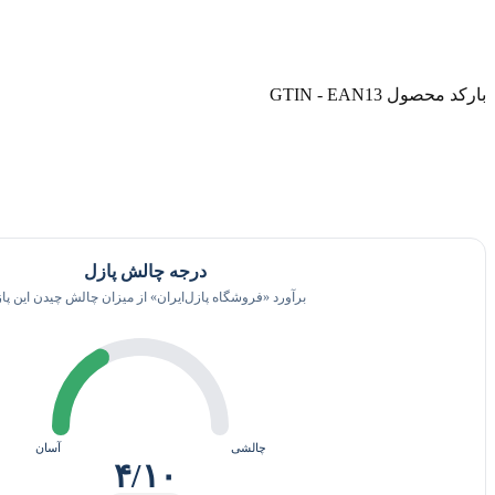
بارکد محصول GTIN - EAN13
درجه چالش پازل
برآورد «فروشگاه پازل‌ایران» از میزان چالش چیدن این پا
چالشی
آسان
۴/۱۰