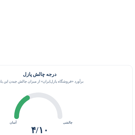
درجه چالش پازل
برآورد «فروشگاه پازل‌ایران» از میزان چالش چیدن این پا
چالشی
آسان
۴/۱۰