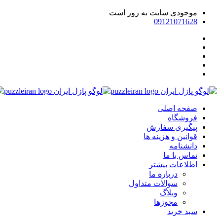
موجودی سایت به روز است
09121071628
صفحه اصلی
فروشگاه
پیگیری سفارش
قوانین و هزینه ها
دانشنامه
تماس با ما
اطلاعات بیشتر
درباره ما
سوالات متداول
وبلاگ
مجوزها
سبد خرید