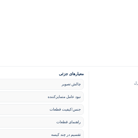
معیارهای جزئی
زل
چالش تصویر
نبود عامل متمایزکننده
جنس/کیفیت قطعات
راهنمای قطعات
تقسیم در چند کیسه