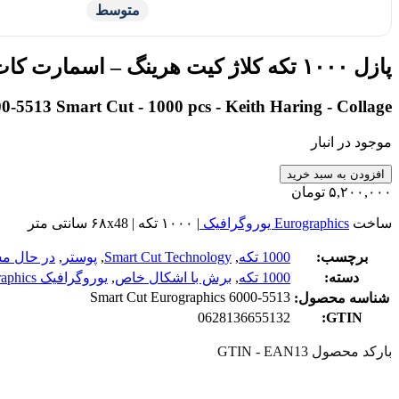
متوسط
پازل ۱۰۰۰ تکه کلاژ کیت هرینگ – اسمارت کات
0-5513 Smart Cut - 1000 pcs - Keith Haring - Collage
موجود در انبار
پازل
افزودن به سبد خرید
۱۰۰۰
۵,۲۰۰,۰۰۰
تومان
تکه
کلاژ
ساخت
Eurographics یوروگرافیک
| ۱۰۰۰ تکه | ۶۸x48 سانتی متر
کیت
هرینگ
برچسب:
1000 تکه
,
Smart Cut Technology
,
پوستر
,
در حال مش
-
دسته:
1000 تکه
,
برش با اشکال خاص
,
یوروگرافیک Eurographics
اسمارت
Smart Cut Eurographics 6000-5513
شناسه محصول:
کات
0628136655132
GTIN:
عدد
بارکد محصول GTIN - EAN13