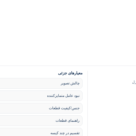
معیارهای جزئی
زل
چالش تصویر
نبود عامل متمایزکننده
جنس/کیفیت قطعات
راهنمای قطعات
تقسیم در چند کیسه