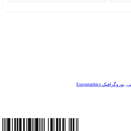
ی
,
یوروگرافیک Eurographics