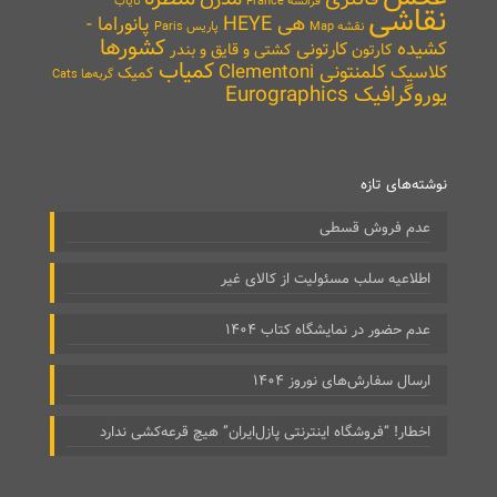
نایاب
فرانسه France
نقاشی
هی HEYE
پانوراما -
نقشه Map
پاریس Paris
کشورها
کشیده
کارتونی
کارتون
کشتی و قایق و بندر
کمیاب
کلمنتونی Clementoni
کلاسیک
کمیک
گربه‌ها Cats
یوروگرافیک Eurographics
نوشته‌های تازه
عدم فروش قسطی
اطلاعیه سلب مسئولیت از کالای غیر
عدم حضور در نمایشگاه کتاب ۱۴۰۴
ارسال سفارش‌های نوروز ۱۴۰۴
اخطار! “فروشگاه اینترنتی پازل‌ایران” هیچ قرعه‌کشی ندارد