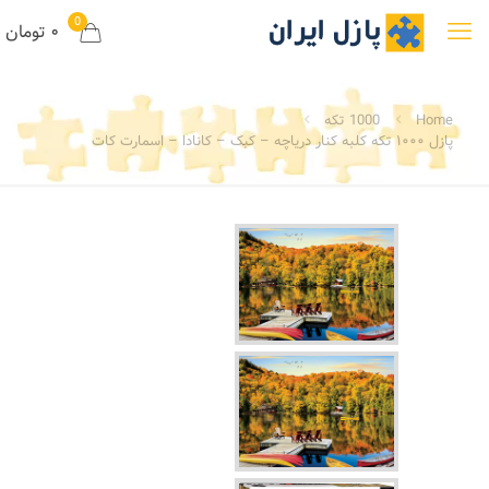
0
۰ تومان
Home
1000 تکه
پازل ۱۰۰۰ تکه کلبه کنار دریاچه – کبک – کانادا – اسمارت کات