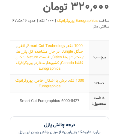
۳۲۰,۰۰۰
تومان
ساخت
Eurographics یوروگرافیک
| ۱۰۰۰ تکه | حدود ۶۷٫۵x49
سانتی متر
1000 تکه
,
Smart Cut Technology
,
افقی
,
جنگل Jungle
,
در حال مشاهده کل پازل‌ها
,
برچسب:
درخت
,
شهرها Cities
,
طبیعت Nature
,
عکس
,
کانادا Canada
,
کشورها
,
منظره
,
یوروگرافیک
Eurographics
1000 تکه
,
برش با اشکال خاص
,
یوروگرافیک
دسته:
Eurographics
شناسه
Smart Cut Eurographics 6000-5427
محصول:
درجه چالش پازل
برآورد «فروشگاه پازل‌ایران» از میزان چالش چیدن این پازل