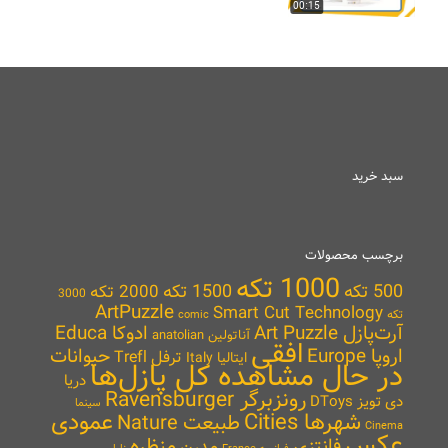
00:15
سبد خرید
برچسب محصولات
1000 تکه
500 تکه
1500 تکه
2000 تکه
3000
ArtPuzzle
Smart Cut Technology
تکه
comic
آرت‌پازل Art Puzzle
ادوکا Educa
آناتولین anatolian
افقی
اروپا Europe
حیوانات
ترفل Trefl
ایتالیا Italy
در حال مشاهده کل پازل‌ها
دریا
رونزبرگر Ravensburger
دی تویز DToys
سینما
شهرها Cities
عمودی
طبیعت Nature
Cinema
عکس
منظره
فانتزی
مدرن