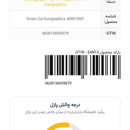
دسته:
Eurographics
شناسه
Smart Cut Eurographics 6000-5907
محصول:
0628136659079
GTIN:
بارکد محصول GTIN - EAN13
0
6
2
8
1
3
6
6
5
9
0
7
9
درجه چالش پازل
برآورد «فروشگاه پازل‌ایران» از میزان چالش چیدن این پازل