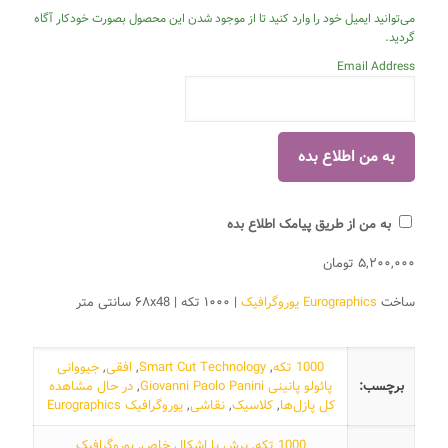
می‌توانید ایمیل خود را وارد کنید تا از موجود شدن این محصول بصورت خودکار آگاه
گردید.
Email Address
به من از طریق پیامک اطلاع بده
۵,۲۰۰,۰۰۰
تومان
ساخت
Eurographics یوروگرافیک
| ۱۰۰۰ تکه | ۶۸x48 سانتی متر
1000 تکه
,
Smart Cut Technology
,
افقی
,
جیووانی
برچسب:
پائولو پانینی Giovanni Paolo Panini
,
در حال مشاهده
کل پازل‌ها
,
کلاسیک
,
نقاشی
,
یوروگرافیک Eurographics
1000 تکه
,
برش با اشکال خاص
,
یوروگرافیک