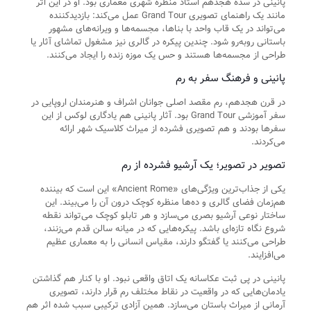
پانینی در سده هجدهم استاد منظره شهری معماری بود. او در این اثر
مانند یک راهنمای تصویری Grand Tour عمل می‌کند: بازدیدکننده
می‌تواند در یک قاب واحد با بناها، مجسمه‌ها و ویرانه‌های مشهور
باستانی روبه‌رو شود. چندین پیکره در گالری نیز مشغول تماشای آثار یا
طراحی از مجسمه‌ها هستند و حس یک موزه زنده را ایجاد می‌کنند.
پانینی و فرهنگ سفر به رم
در قرن هجدهم، رم مقصد اصلی جوانان اشراف و هنرمندان اروپایی در
سفر آموزشی Grand Tour بود. آثار پانینی هم یادگاری لوکس از این
سفرها بودند و هم تصویری فشرده از میراث کلاسیک شهر ارائه
می‌کردند.
تصویر در تصویر؛ یک آرشیو فشرده از رم
یکی از جذاب‌ترین ویژگی‌های «Ancient Rome» این است که بیننده
هم‌زمان فضای گالری و ده‌ها منظره کوچک درون آن را می‌بیند. این
ساختار نوعی آرشیو بصری می‌سازد و هر تابلو کوچک می‌تواند نقطه
شروع نگاه تازه‌ای باشد. پیکره‌هایی که در میانه سالن قدم می‌زنند،
طراحی می‌کنند یا گفتگو دارند، مقیاس انسانی را به معماری عظیم
می‌افزایند.
پانینی در پی ثبت عکاسانه یک اتاق واقعی نبود. او با کنار هم گذاشتن
یادمان‌هایی که در واقعیت در نقاط مختلف رم قرار دارند، تصویری
آرمانی از میراث باستان می‌سازد. همین آزادی ترکیبی سبب شده اثر هم