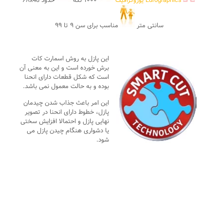
Eurographics یوروگرافیک
۱۰۰۰ تکه
حدود ۶۸x48
سانتی متر
مناسب برای سن ۹ تا ۹۹
این پازل به روش اسمارت کات
برش خورده است و این به معنی آن
است که شکل قطعات دارای انحنا
بوده و به حالت معمول نمی باشد.
این امر باعث جذاب شدن چیدمان
پازل، خطوط دارای انحنا در تصویر
نهایی پازل و احتمالا افزایش سختی
یا دشواری هنگام چیدن پازل می
شود.