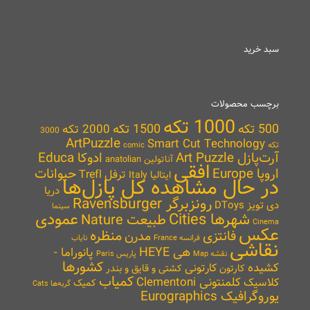
سبد خرید
برچسب محصولات
1000 تکه
500 تکه
1500 تکه
2000 تکه
3000
ArtPuzzle
Smart Cut Technology
تکه
comic
آرت‌پازل Art Puzzle
ادوکا Educa
آناتولین anatolian
افقی
اروپا Europe
حیوانات
ترفل Trefl
ایتالیا Italy
در حال مشاهده کل پازل‌ها
دریا
رونزبرگر Ravensburger
دی تویز DToys
سینما
شهرها Cities
عمودی
طبیعت Nature
Cinema
عکس
منظره
فانتزی
مدرن
نایاب
فرانسه France
نقاشی
هی HEYE
پانوراما -
نقشه Map
پاریس Paris
کشورها
کشیده
کارتونی
کارتون
کشتی و قایق و بندر
کمیاب
کلمنتونی Clementoni
کلاسیک
کمیک
گربه‌ها Cats
یوروگرافیک Eurographics