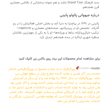
سند فرهنگ Grand Tour باشد و هم نمونه درخشانی از نقاشی معماری
قرن هجدهم.
درباره جیووانی پائولو پانینی
پانینی در ۱۶۹۱ در پیاچنزا به دنیا آمد و بخش اصلی فعالیتش را در رم
گذراند. تخصص او در پرسپکتیو، صحنه‌های معماری و capriccio—
ترکیب خیال‌پردازانه بناها و ویرانه‌ها—او را به یکی از مهم‌ترین نقاشان
منظره شهری ایتالیا در سده هجدهم تبدیل کرد.
برای مشاهده تمام محصولات این برند روی باکس زیر کلیک کنید
یورگرافیک یا به عبارت صحیح تر یوروگرافیکس انتشار
دهنده برتر آثار هنری و تولید کننده مطرح پازل در سطح جهانی می
باشد. یوروگرافیک در سال ۱۹۸۷ بنا نهاده شد و از آن سال در گسترش
مداوم بوده است. در ابتدا این شرکت پخش کننده پوستر و آثار چاپی بود
ولی خیلی زود به تولید کننده اسباب بازی و انتشارات هنری تبدیل شد و
نام و آوازه خود را در آمریکای شمالی و سراسر جهان گستراند. دفتر اصلی
این شرکت در مونترال کانادا است که وظیفه طراحی، گسترش، بازرگانی و
خدمات مشتریان را انجام می دهد.