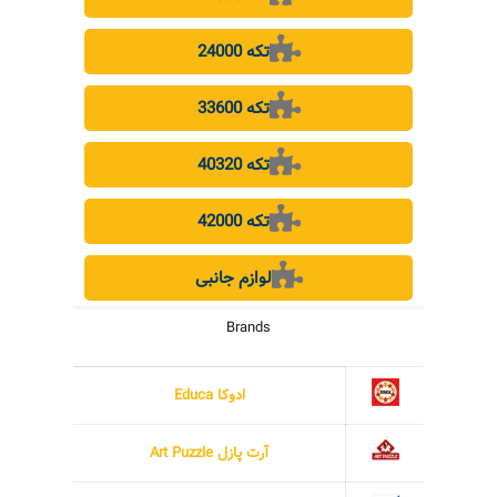
24000 تکه
33600 تکه
40320 تکه
42000 تکه
لوازم جانبی
Brands
ادوکا Educa
آرت پازل Art Puzzle