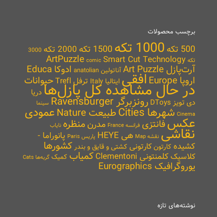
برچسب محصولات
1000 تکه
500 تکه
1500 تکه
2000 تکه
3000
ArtPuzzle
Smart Cut Technology
تکه
comic
آرت‌پازل Art Puzzle
ادوکا Educa
آناتولین anatolian
افقی
اروپا Europe
حیوانات
ترفل Trefl
ایتالیا Italy
در حال مشاهده کل پازل‌ها
دریا
رونزبرگر Ravensburger
دی تویز DToys
سینما
شهرها Cities
عمودی
طبیعت Nature
Cinema
عکس
منظره
فانتزی
مدرن
نایاب
فرانسه France
نقاشی
هی HEYE
پانوراما -
نقشه Map
پاریس Paris
کشورها
کشیده
کارتونی
کارتون
کشتی و قایق و بندر
کمیاب
کلمنتونی Clementoni
کلاسیک
کمیک
گربه‌ها Cats
یوروگرافیک Eurographics
نوشته‌های تازه