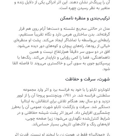
آن را پررنگ‌تر نشان دهند. این اثر ادراکی یکی از دلایل زنده و
متغیر به نظر رسیدن چهره است.
ترکیب‌بندی و منظره ناممکن
مدل در حالتی سه‌ربع نشسته و دست‌ها آرام روی هم قرار
گرفته‌اند. بدن ساختاری هرمی دارد و نگاه تقریباً مستقیم،
رابطه‌ای بی‌واسطه با تماشاگر ایجاد می‌کند. پشت او منظره‌ای
خیالی از رودها، راه‌های پیچان و کوه‌های دور دیده می‌شود.
افق در دو سوی سر دقیقاً هم‌ارتفاع نیست و همین
ناهماهنگی، فضا را کمی رؤیایی و ناپایدار می‌کند. رنگ‌ها با
پرسپکتیو جوی به سوی آبی و خاکستری می‌روند تا فاصله القا
شود.
شهرت، سرقت و حفاظت
لئوناردو تابلو را با خود به فرانسه برد و اثر وارد مجموعه
سلطنتی فرانسه شد. در ۱۹۱۱، وینچنتسو پروجا آن را از لوور
دزدید و دو سال بعد هنگام تلاش برای انتقالش به ایتالیا
دستگیر شد. سرقت و بازگشت تابلو شهرت عمومی آن را به‌طرز
چشمگیری افزایش داد. امروز اثر پشت شیشه حفاظتی و در
شرایط کنترل‌شده نگهداری می‌شود؛ زیرا صفحه چوبی،
لایه‌های رنگ و لاک‌های تاریخی بسیار حساس‌اند.
راز «مونالیزا» فقط در هویت زن یا لبخند او نیست. قدرت اثر