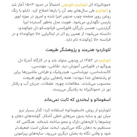
«مونالیزا» اثر
لئوناردو داوینچی
احتمالاً در حدود ۱۵۰۳ آغاز شد
و
لئوناردو
طی سال‌های بعد آن را بارها اصلاح کرد. تابلو با رنگ
روغن روی صفحه چوب صنوبر اجرا شده و امروز در موزه لوور
پاریس نگهداری می‌شود. هویت مدل به‌طور گسترده لیزا
گراردینی، همسر بازرگان فلورانسی فرانچسکو دل جوکوندو،
دانسته می‌شود؛ از همین رو اثر در ایتالیایی «لا جوکوندا» و در
فرانسه «لا ژوکوند» نام دارد.
لئوناردو؛ هنرمند و پژوهشگر طبیعت
لئوناردو
در ۱۴۵۲ در وینچی متولد شد و در کارگاه آندرئا دل
وروکّیو در فلورانس آموزش دید. نقاشی، مهندسی،
کالبدشناسی، نورشناسی، هیدرولیک و طراحی ماشین‌ها برای
او رشته‌های جدا نبودند؛ همه راه‌هایی برای فهم طبیعت
محسوب می‌شدند. مطالعات چهره، عضلات، جریان آب و رفتار
نور در «مونالیزا» به یکدیگر می‌رسند.
اسفوماتو و لبخندی که ثابت نمی‌ماند
لئوناردو از روش «اسفوماتو» استفاده کرد؛ گذار بسیار نرم
میان نور و سایه بدون مرزهای خطی آشکار. گوشه‌های دهان و
چشم‌ها با لایه‌های نازک و محو ساخته شده‌اند. هنگامی که
مستقیم به دهان نگاه می‌کنیم، لبخند ممکن است ضعیف‌تر
شود و وقتی نگاه به بخش دیگری می‌رود، سایه‌های پیرامونی