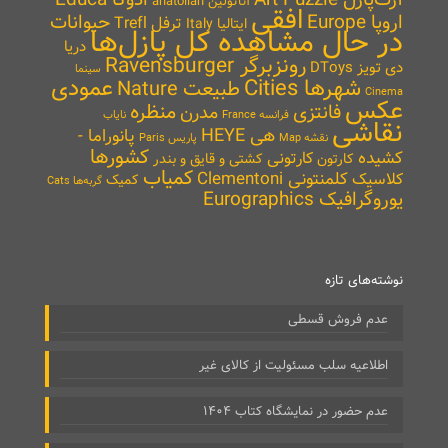
آرت‌پازل Art Puzzle
ادوکا Educa
آناتولین anatolian
افقی
اروپا Europe
حیوانات
ترفل Trefl
ایتالیا Italy
در حال مشاهده کل پازل‌ها
دریا
رونزبرگر Ravensburger
دی تویز DToys
سینما
شهرها Cities
عمودی
طبیعت Nature
Cinema
عکس
منظره
فانتزی
مدرن
نایاب
فرانسه France
نقاشی
هی HEYE
پانوراما -
نقشه Map
پاریس Paris
کشورها
کشیده
کارتونی
کارتون
کشتی و قایق و بندر
کمیاب
کلمنتونی Clementoni
کلاسیک
کمیک
گربه‌ها Cats
یوروگرافیک Eurographics
نوشته‌های تازه
عدم فروش قسطی
اطلاعیه سلب مسئولیت از کالای غیر
عدم حضور در نمایشگاه کتاب ۱۴۰۴