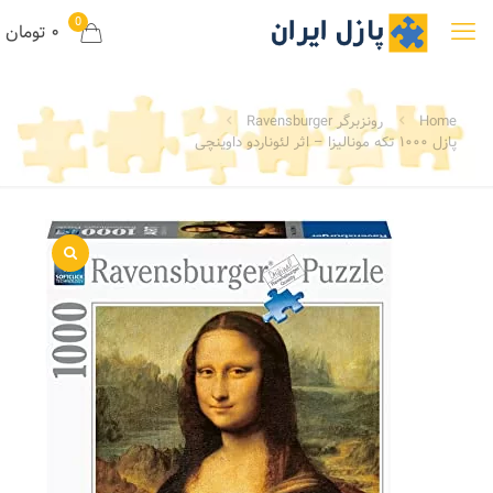
0
۰ تومان
Home
رونزبرگر Ravensburger
پازل ۱۰۰۰ تکه مونالیزا – اثر لئوناردو داوینچی