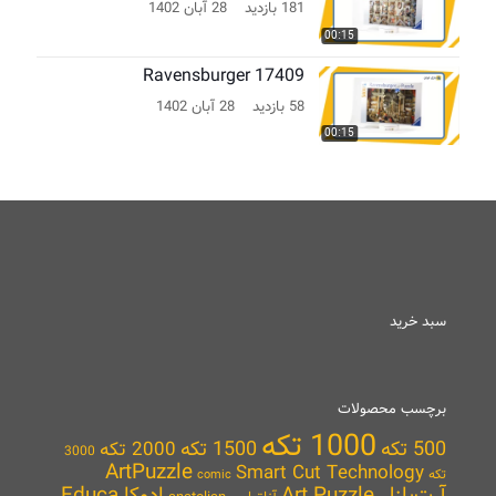
181 بازدید
28 آبان 1402
00:15
Ravensburger 17409
58 بازدید
28 آبان 1402
00:15
سبد خرید
برچسب محصولات
1000 تکه
500 تکه
1500 تکه
2000 تکه
3000
ArtPuzzle
Smart Cut Technology
تکه
comic