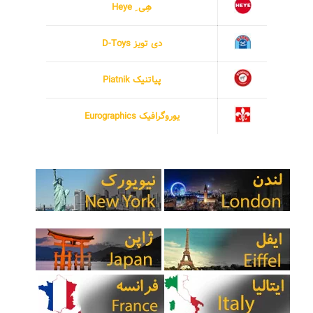
هِی ِ Heye
دی تویز D-Toys
پیاتنیک Piatnik
یوروگرافیک Eurographics