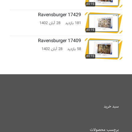
00:15
Ravensburger 17429
181 بازدید
28 آبان 1402
00:15
Ravensburger 17409
58 بازدید
28 آبان 1402
00:15
سبد خرید
برچسب محصولات