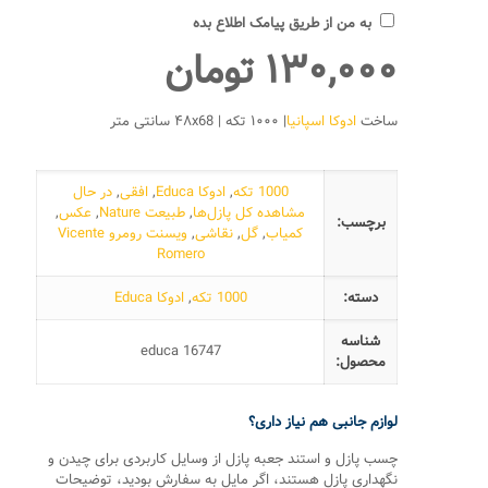
به من از طریق پیامک اطلاع بده
۱۳۰,۰۰۰
تومان
ساخت
ادوکا اسپانیا
| ۱۰۰۰ تکه | ۴۸x68 سانتی متر
1000 تکه
,
ادوکا Educa
,
افقی
,
در حال
مشاهده کل پازل‌ها
,
طبیعت Nature
,
عکس
,
برچسب:
کمیاب
,
گل
,
نقاشی
,
ویسنت رومرو Vicente
Romero
دسته:
1000 تکه
,
ادوکا Educa
شناسه
educa 16747
محصول:
لوازم جانبی هم نیاز داری؟
چسب پازل و استند جعبه پازل از وسایل کاربردی برای چیدن و
نگهداری پازل هستند، اگر مایل به سفارش بودید، توضیحات