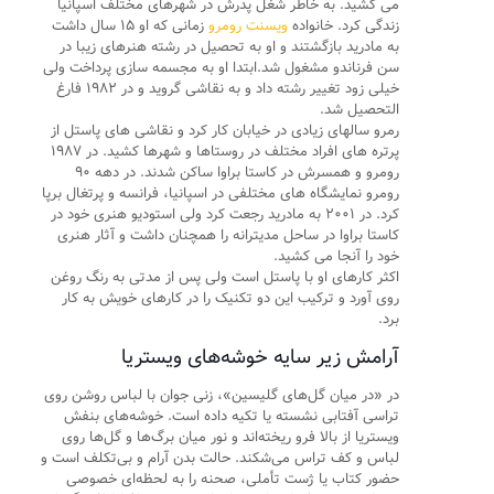
می کشید. به خاطر شغل پدرش در شهرهای مختلف اسپانیا
زندگی کرد. خانواده
ویسنت رومرو
زمانی که او ۱۵ سال داشت
به مادرید بازگشتند و او به تحصیل در رشته هنرهای زیبا در
سن فرناندو مشغول شد.ابتدا او به مجسمه سازی پرداخت ولی
خیلی زود تغییر رشته داد و به نقاشی گروید و در ۱۹۸۲ فارغ
التحصیل شد.
رمرو سالهای زیادی در خیابان کار کرد و نقاشی های پاستل از
پرتره های افراد مختلف در روستاها و شهرها کشید. در ۱۹۸۷
رومرو و همسرش در کاستا براوا ساکن شدند. در دهه ۹۰
رومرو نمایشگاه های مختلفی در اسپانیا، فرانسه و پرتغال برپا
کرد. در ۲۰۰۱ به مادرید رجعت کرد ولی استودیو هنری خود در
کاستا براوا در ساحل مدیترانه را همچنان داشت و آثار هنری
خود را آنجا می کشید.
اکثر کارهای او با پاستل است ولی پس از مدتی به رنگ روغن
روی آورد و ترکیب این دو تکنیک را در کارهای خویش به کار
برد.
آرامش زیر سایه خوشه‌های ویستریا
در «در میان گل‌های گلیسین»، زنی جوان با لباس روشن روی
تراسی آفتابی نشسته یا تکیه داده است. خوشه‌های بنفش
ویستریا از بالا فرو ریخته‌اند و نور میان برگ‌ها و گل‌ها روی
لباس و کف تراس می‌شکند. حالت بدن آرام و بی‌تکلف است و
حضور کتاب یا ژست تأملی، صحنه را به لحظه‌ای خصوصی