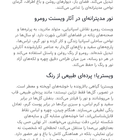
تبدیل می‌کند. فضای باز، دیوارهای روشن و باغ اطراف، گرمای
نواحی مدیترانه‌ای را تداعی می‌کنند.
نور مدیترانه‌ای در آثار ویسنت رومرو
ویسنت رومرو نقاش اسپانیایی، متولد مادرید، به پرتره‌ها و
صحنه‌های زنانه در فضاهای آفتابی شهرت دارد. او سال‌ها در
نواحی ساحلی اسپانیا زندگی و کار کرده و نور گرم، تراس‌ها،
پارچه‌های سفید و باغ‌های گل‌دار به عناصر تکرارشونده آثارش
تبدیل شده‌اند. رومرو از رنگ روغن و پاستل استفاده می‌کند و
در هر دو رسانه، مرز میان طراحی دقیق چهره و لکه‌های آزاد
نور و رنگ را حفظ می‌کند.
ویستریا؛ پرده‌ای طبیعی از رنگ
ویستریا گیاهی بالارونده با خوشه‌های آویخته و معطر است.
در تصویر، گل‌ها فقط تزئین نیستند؛ مانند پرده‌ای طبیعی قاب
را می‌پوشانند و نور را فیلتر می‌کنند. بنفش گل‌ها در برابر
سفید و کرم لباس، و سبزی برگ‌ها در برابر پوست گرم، تعادل
رنگی لطیفی می‌سازند. هنگام چیدن، چهره و لباس نقاط
قابل‌شناسایی‌اند، اما خوشه‌های مشابه گل و سایه‌های
شکسته تراس دقت بیشتری می‌خواهند. اثر نهایی حس یک
بعدازظهر بی‌صدا را منتقل می‌کند؛ لحظه‌ای که شخصیت نه
برای نمایش، بلکه در هماهنگی کامل با باغ و نور حضور دارد.
سایه‌های بنفش و سبز روی سطوح روشن نیز کیفیت هوای