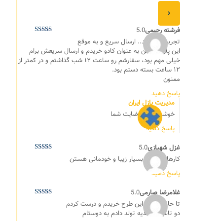
›
فرشته رحیمی
5.0
نمره
5
از 5
تجربه خوبی بد.. ارسال سریع و به موقع
این پازل رو من به عنوان کادو خریدم و ارسال سریعش برام
خیلی مهم بود، سفارشم رو ساعت ۱۲ شب گذاشتم و در کمتر از
۱۲ ساعت بسته دستم بود.
ممنون
پاسخ دهید
مدیریت پازل ایران
خوشحالیم از رضایت شما
پاسخ دهید
غزل شهبازی
5.0
نمره
5
از 5
کارهای رومرو بسیار زیبا و خودمانی هستن
پاسخ دهید
غلامرضا صارمی
5.0
نمره
5
از 5
تا حالا ۳ تا از این طرح خریدم و درست کردم
دو تاش رو هدیه تولد دادم به دوستام