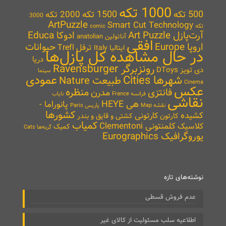
1000 تکه
500 تکه
1500 تکه
2000 تکه
3000
ArtPuzzle
Smart Cut Technology
تکه
comic
آرت‌پازل Art Puzzle
ادوکا Educa
آناتولین anatolian
افقی
اروپا Europe
حیوانات
ترفل Trefl
ایتالیا Italy
در حال مشاهده کل پازل‌ها
دریا
رونزبرگر Ravensburger
دی تویز DToys
سینما
شهرها Cities
عمودی
طبیعت Nature
Cinema
عکس
منظره
فانتزی
مدرن
نایاب
فرانسه France
نقاشی
هی HEYE
پانوراما -
نقشه Map
پاریس Paris
کشورها
کشیده
کارتونی
کارتون
کشتی و قایق و بندر
کمیاب
کلمنتونی Clementoni
کلاسیک
کمیک
گربه‌ها Cats
یوروگرافیک Eurographics
نوشته‌های تازه
عدم فروش قسطی
اطلاعیه سلب مسئولیت از کالای غیر