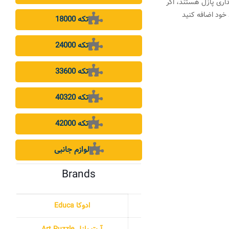
اری پازل هستند، اگر
خود اضافه کنید
18000 تکه
24000 تکه
33600 تکه
40320 تکه
42000 تکه
لوازم جانبی
Brands
ادوکا Educa
آرت پازل Art Puzzle