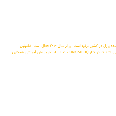
گروه آموزش و سرگرمی Perre اولین تولیدکننده و تامین کننده پازل در کشور ترکیه است. پِرِ از سال ۲۰۱۰ فعال است. آناتولین
ANATOLIAN علامت تجاری یا برند این شرکت برای پازل می باشد که در کنار KIRKPABUÇ برند اسباب بازی های آموزشی همکاری