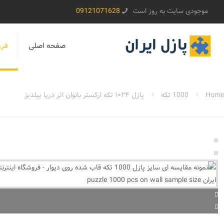
موجودی سایت به روز است
09121071628
صفحه اصلی
فرو
Home
1000 تکه
پازل ۱۰۲۴ تکه ارکستر بانوان اثر دریا ییلدیز