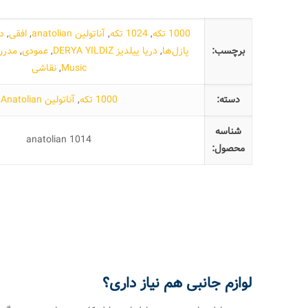
1000 تکه
,
1024 تکه
,
آناتولین anatolian
,
افقی
,
د
برچسب:
پازل‌ها
,
دریا ییلدیز DERYA YILDIZ
,
عمودی
,
مدرن
Music
,
نقاشی
دسته:
1000 تکه
,
آناتولین Anatolian
شناسه
anatolian 1014
محصول:
لوازم جانبی هم نیاز داری؟