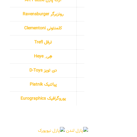
رونزبرگر Ravensburger
کلمنتونی Clementoni
ترفل Trefl
هِی ِ Heye
دی تویز D-Toys
پیاتنیک Piatnik
یوروگرافیک Eurographics