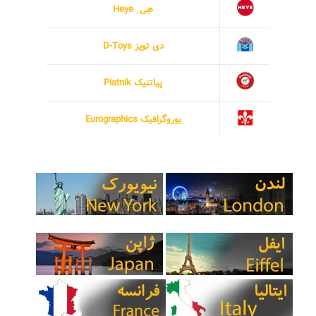
هِی ِ Heye
دی تویز D-Toys
پیاتنیک Piatnik
یوروگرافیک Eurographics