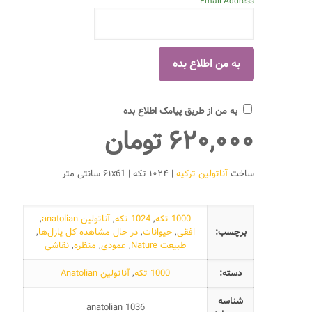
Email Address
به من از طریق پیامک اطلاع بده
۶۲۰,۰۰۰
تومان
ساخت
آناتولین ترکیه
| ۱۰۲۴ تکه | ۶۱x61 سانتی متر
1000 تکه
,
1024 تکه
,
آناتولین anatolian
,
برچسب:
افقی
,
حیوانات
,
در حال مشاهده کل پازل‌ها
,
طبیعت Nature
,
عمودی
,
منظره
,
نقاشی
دسته:
1000 تکه
,
آناتولین Anatolian
شناسه
anatolian 1036