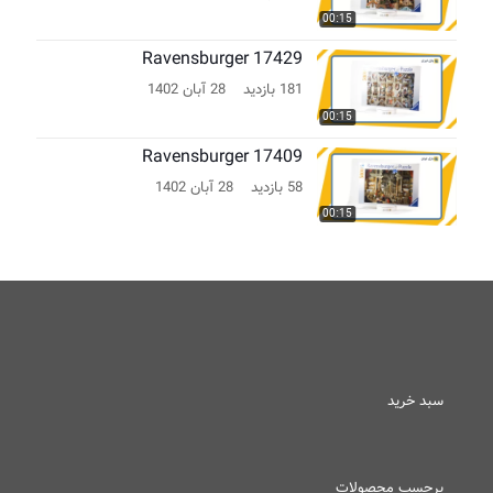
00:15
Ravensburger 17429
181 بازدید
28 آبان 1402
00:15
Ravensburger 17409
58 بازدید
28 آبان 1402
00:15
سبد خرید
برچسب محصولات