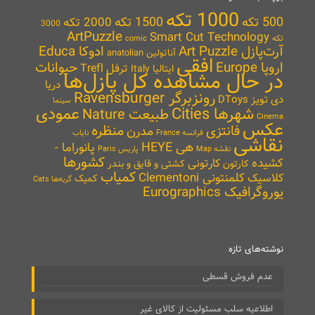
1000 تکه
500 تکه
1500 تکه
2000 تکه
3000
ArtPuzzle
Smart Cut Technology
تکه
comic
آرت‌پازل Art Puzzle
ادوکا Educa
آناتولین anatolian
افقی
اروپا Europe
حیوانات
ترفل Trefl
ایتالیا Italy
در حال مشاهده کل پازل‌ها
دریا
رونزبرگر Ravensburger
دی تویز DToys
سینما
شهرها Cities
عمودی
طبیعت Nature
Cinema
عکس
منظره
فانتزی
مدرن
نایاب
فرانسه France
نقاشی
هی HEYE
پانوراما -
نقشه Map
پاریس Paris
کشورها
کشیده
کارتونی
کارتون
کشتی و قایق و بندر
کمیاب
کلمنتونی Clementoni
کلاسیک
کمیک
گربه‌ها Cats
یوروگرافیک Eurographics
نوشته‌های تازه
عدم فروش قسطی
اطلاعیه سلب مسئولیت از کالای غیر