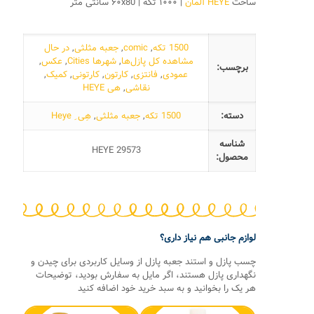
ساخت
HEYE آلمان
| ۱۰۰۰ تکه | ۶۰x80 سانتی متر
1500 تکه
,
comic
,
جعبه مثلثی
,
در حال
مشاهده کل پازل‌ها
,
شهرها Cities
,
عکس
,
برچسب:
عمودی
,
فانتزی
,
کارتون
,
کارتونی
,
کمیک
,
نقاشی
,
هی HEYE
دسته:
1500 تکه
,
جعبه مثلثی
,
هِی ِ Heye
شناسه
HEYE 29573
محصول:
لوازم جانبی هم نیاز داری؟
چسب پازل و استند جعبه پازل از وسایل کاربردی برای چیدن و
نگهداری پازل هستند، اگر مایل به سفارش بودید، توضیحات
هر یک را بخوانید و به سبد خرید خود اضافه کنید