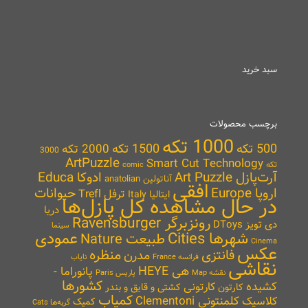
سبد خرید
برچسب محصولات
1000 تکه
500 تکه
1500 تکه
2000 تکه
3000
ArtPuzzle
Smart Cut Technology
تکه
comic
آرت‌پازل Art Puzzle
ادوکا Educa
آناتولین anatolian
افقی
اروپا Europe
حیوانات
ترفل Trefl
ایتالیا Italy
در حال مشاهده کل پازل‌ها
دریا
رونزبرگر Ravensburger
دی تویز DToys
سینما
شهرها Cities
عمودی
طبیعت Nature
Cinema
عکس
منظره
فانتزی
مدرن
نایاب
فرانسه France
نقاشی
هی HEYE
پانوراما -
نقشه Map
پاریس Paris
کشورها
کشیده
کارتونی
کارتون
کشتی و قایق و بندر
کمیاب
کلمنتونی Clementoni
کلاسیک
کمیک
گربه‌ها Cats