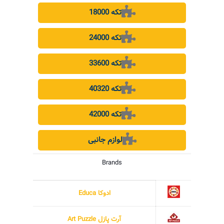
18000 تکه
24000 تکه
33600 تکه
40320 تکه
42000 تکه
لوازم جانبی
Brands
ادوکا Educa
آرت پازل Art Puzzle