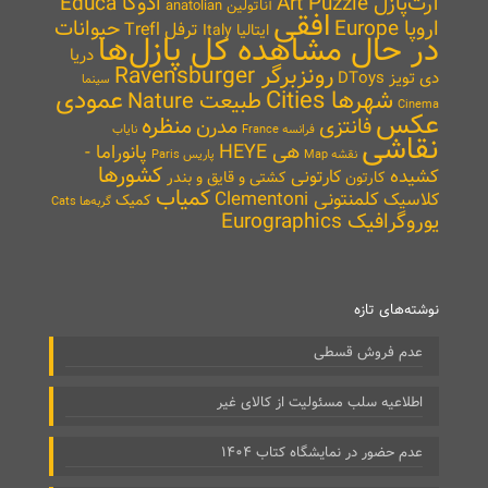
آرت‌پازل Art Puzzle
ادوکا Educa
آناتولین anatolian
افقی
اروپا Europe
حیوانات
ترفل Trefl
ایتالیا Italy
در حال مشاهده کل پازل‌ها
دریا
رونزبرگر Ravensburger
دی تویز DToys
سینما
شهرها Cities
عمودی
طبیعت Nature
Cinema
عکس
منظره
فانتزی
مدرن
نایاب
فرانسه France
نقاشی
هی HEYE
پانوراما -
نقشه Map
پاریس Paris
کشورها
کشیده
کارتونی
کارتون
کشتی و قایق و بندر
کمیاب
کلمنتونی Clementoni
کلاسیک
کمیک
گربه‌ها Cats
یوروگرافیک Eurographics
نوشته‌های تازه
عدم فروش قسطی
اطلاعیه سلب مسئولیت از کالای غیر
عدم حضور در نمایشگاه کتاب ۱۴۰۴