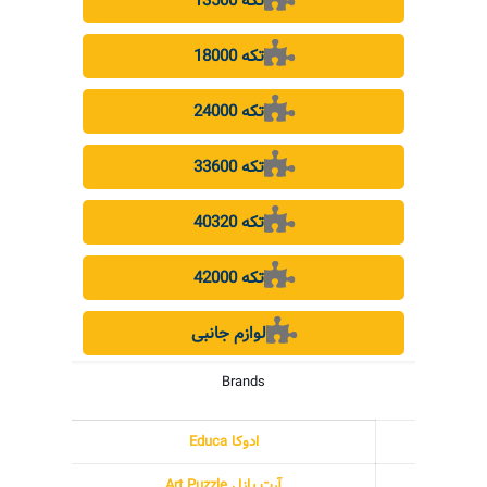
13500 تکه
18000 تکه
24000 تکه
33600 تکه
40320 تکه
42000 تکه
لوازم جانبی
Brands
ادوکا Educa
آرت پازل Art Puzzle