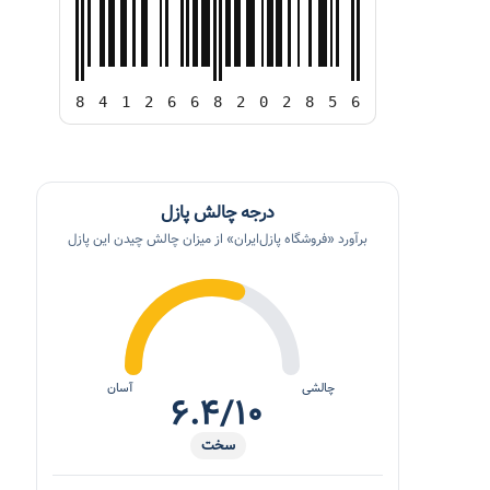
8
4
1
2
6
6
8
2
0
2
8
5
6
درجه چالش پازل
برآورد «فروشگاه پازل‌ایران» از میزان چالش چیدن این پازل
چالشی
آسان
۶.۴/۱۰
سخت