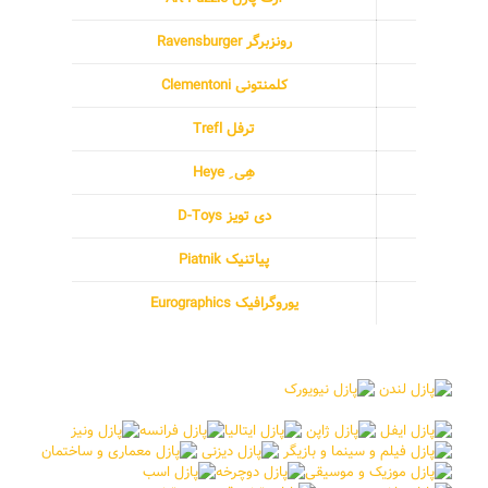
رونزبرگر Ravensburger
کلمنتونی Clementoni
ترفل Trefl
هِی ِ Heye
دی تویز D-Toys
پیاتنیک Piatnik
یوروگرافیک Eurographics