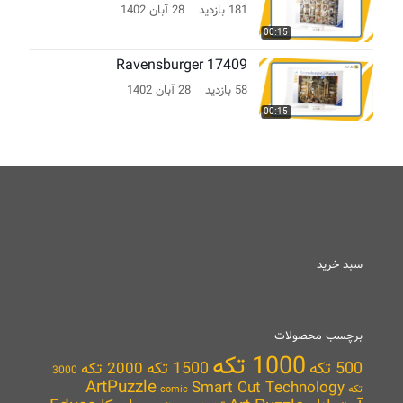
181 بازدید
28 آبان 1402
00:15
Ravensburger 17409
58 بازدید
28 آبان 1402
00:15
سبد خرید
برچسب محصولات
1000 تکه
500 تکه
1500 تکه
2000 تکه
3000
ArtPuzzle
Smart Cut Technology
تکه
comic