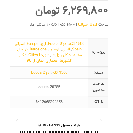
بارسلونا
۶,۲۶۹,۸۰۰
تومان
عدد
ساخت
ادوکا اسپانیا
| ۱۵۰۰ تکه | ۶۰x85 سانتی متر
1500 تکه
,
ادوکا Educa
,
اروپا Europe
,
اسپانیا
Spain
,
افقی
,
بارسلون Barcelona
,
در حال
برچسب:
مشاهده کل پازل‌ها
,
شهرها Cities
,
عکس
,
کشورها
,
معماری
,
نمای از بالا
دسته:
1500 تکه
,
ادوکا Educa
شناسه
educa 20285
محصول:
8412668202856
GTIN:
بارکد محصول GTIN - EAN13