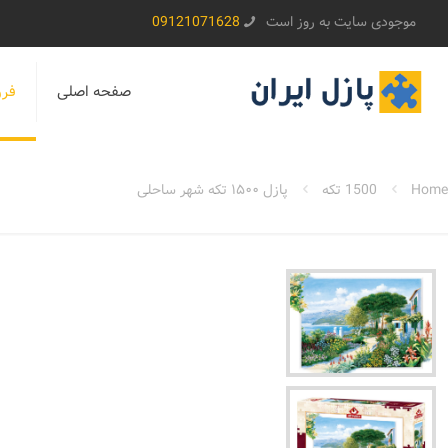
موجودی سایت به روز است
09121071628
صفحه اصلی
فرو
Home
1500 تکه
پازل ۱۵۰۰ تکه شهر ساحلی