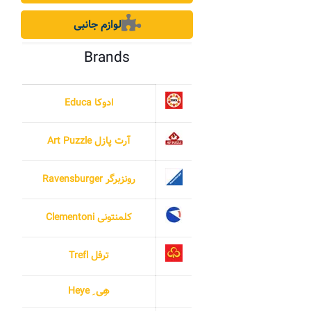
لوازم جانبی
Brands
ادوکا Educa
آرت پازل Art Puzzle
رونزبرگر Ravensburger
کلمنتونی Clementoni
ترفل Trefl
هِی ِ Heye