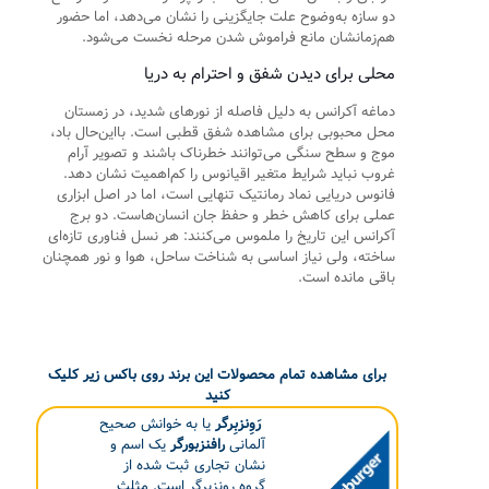
دو سازه به‌وضوح علت جایگزینی را نشان می‌دهد، اما حضور
هم‌زمانشان مانع فراموش شدن مرحله نخست می‌شود.
محلی برای دیدن شفق و احترام به دریا
دماغه آکرانس به دلیل فاصله از نورهای شدید، در زمستان
محل محبوبی برای مشاهده شفق قطبی است. بااین‌حال باد،
موج و سطح سنگی می‌توانند خطرناک باشند و تصویر آرام
غروب نباید شرایط متغیر اقیانوس را کم‌اهمیت نشان دهد.
فانوس دریایی نماد رمانتیک تنهایی است، اما در اصل ابزاری
عملی برای کاهش خطر و حفظ جان انسان‌هاست. دو برج
آکرانس این تاریخ را ملموس می‌کنند: هر نسل فناوری تازه‌ای
ساخته، ولی نیاز اساسی به شناخت ساحل، هوا و نور همچنان
باقی مانده است.
برای مشاهده تمام محصولات این برند روی باکس زیر کلیک
کنید
رَوِنزبِرگر
یا به خوانش صحیح
آلمانی
رافنزبورگر
یک اسم و
نشان تجاری ثبت شده از
گروه رونزبرگر است. مثلث