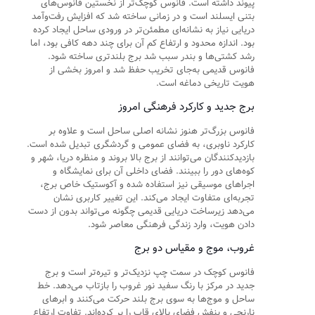
پیوند داشته است. فانوس کوچک‌تر از نخستین فانوس‌های
بتنی ایسلند است و در زمانی ساخته شد که افزایش رفت‌وآمد
دریایی نیاز به نشانه‌ای مطمئن‌تر در ورودی ساحل ایجاد کرده
بود. اندازه محدود و ارتفاع کم آن برای چند دهه کافی بود، اما
رشد کشتی‌ها و بندر سبب شد برج بلندتری ساخته شود.
فانوس قدیمی به‌جای تخریب حفظ شد و امروز بخشی از
هویت تاریخی دماغه است.
برج جدید و کارکرد فرهنگی امروز
فانوس بزرگ‌تر هنوز نشانه اصلی ساحل است و علاوه بر
کارکرد ناوبری، به فضای عمومی و گردشگری تبدیل شده است.
بازدیدکنندگان می‌توانند از برج بالا بروند و منظره دریا، شهر و
کوه‌های دور را ببینند. فضای داخلی آن برای نمایشگاه و
اجراهای موسیقی نیز استفاده شده و آکوستیک خاص برج،
تجربه‌ای متفاوت ایجاد می‌کند. این تغییر کاربری نشان
می‌دهد زیرساخت دریایی قدیمی چگونه می‌تواند بدون از دست
دادن هویت، وارد زندگی فرهنگی معاصر شود.
غروب، موج و مقیاس دو برج
فانوس کوچک در سمت چپ نزدیک‌تر و تیره‌تر است و برج
جدید در مرکز با رنگ سفید نور غروب را بازتاب می‌دهد. خط
ساحل و موج‌ها به سوی برج بلند حرکت می‌کنند و ابرهای
نارنجی و بنفش فضای بالای قاب را پر کرده‌اند. تفاوت ارتفاع