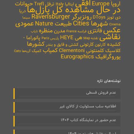
افقی
اروپا Europe
حیوانات
ترفل Trefl
ایتالیا Italy
در حال مشاهده کل پازل‌ها
دریا
رونزبرگر Ravensburger
دی تویز DToys
سینما
شهرها Cities
عمودی
طبیعت Nature
Cinema
عکس
منظره
فانتزی
مدرن
نایاب
فرانسه France
نقاشی
هی HEYE
پانوراما -
نقشه Map
پاریس Paris
کشورها
کشیده
کارتونی
کارتون
کشتی و قایق و بندر
کمیاب
کلمنتونی Clementoni
کلاسیک
کمیک
گربه‌ها Cats
یوروگرافیک Eurographics
نوشته‌های تازه
عدم فروش قسطی
اطلاعیه سلب مسئولیت از کالای غیر
عدم حضور در نمایشگاه کتاب ۱۴۰۴
ارسال سفارش‌های نوروز ۱۴۰۴