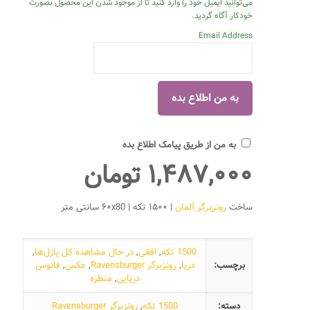
می‌توانید ایمیل خود را وارد کنید تا از موجود شدن این محصول بصورت
خودکار آگاه گردید.
Email Address
به من از طریق پیامک اطلاع بده
۱,۴۸۷,۰۰۰
تومان
ساخت
رونزبرگر آلمان
| ۱۵۰۰ تکه | ۶۰x80 سانتی متر
1500 تکه
,
افقی
,
در حال مشاهده کل پازل‌ها
,
برچسب:
دریا
,
رونزبرگر Ravensburger
,
عکس
,
فانوس
دریایی
,
منظره
دسته:
1500 تکه
,
رونزبرگر Ravensburger