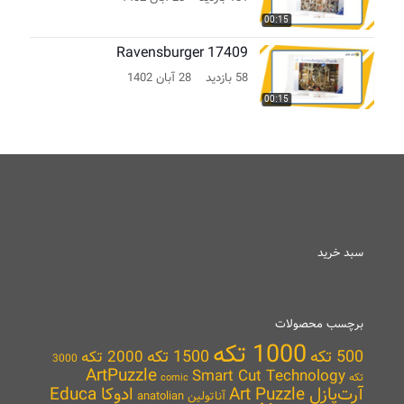
00:15
Ravensburger 17409
58 بازدید
28 آبان 1402
00:15
سبد خرید
برچسب محصولات
1000 تکه
500 تکه
1500 تکه
2000 تکه
3000
ArtPuzzle
Smart Cut Technology
تکه
comic
آرت‌پازل Art Puzzle
ادوکا Educa
آناتولین anatolian