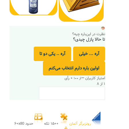
نظرت در این‌باره چیه؟
تا حالا پازل چیدی؟
آره ... خیلی
آره .. یکی دو تا
اولین باره دارم انتخاب می‌کنم
امتیاز کاربران
—
۰ رأی
از ۱۰۰
۱ از ۸
رونزبرگر آلمان
۱۵۰۰ تکه
حدود ۶۰x80