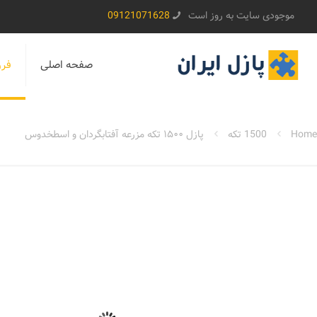
موجودی سایت به روز است
09121071628
صفحه اصلی
فرو
Home
1500 تکه
پازل ۱۵۰۰ تکه مزرعه آفتابگردان و اسطخدوس