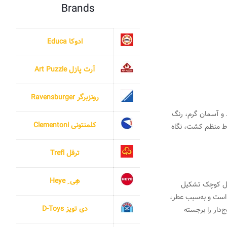
Brands
ادوکا Educa
آرت پازل Art Puzzle
رونزبرگر Ravensburger
د و آسمان گرم، رنگ
کلمنتونی Clementoni
وط منظم کشت، نگاه
ترفل Trefl
هِی ِ Heye
ی گل کوچک تشکیل
 است و به‌سبب عطر،
دی تویز D-Toys
‌دار را برجسته