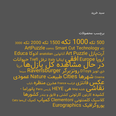
سبد خرید
برچسب محصولات
1000 تکه
500 تکه
1500 تکه
2000 تکه
3000
ArtPuzzle
Smart Cut Technology
تکه
comic
آرت‌پازل Art Puzzle
ادوکا Educa
آناتولین anatolian
افقی
اروپا Europe
حیوانات
ترفل Trefl
ایتالیا Italy
در حال مشاهده کل پازل‌ها
دریا
رونزبرگر Ravensburger
دی تویز DToys
سینما
شهرها Cities
عمودی
طبیعت Nature
Cinema
عکس
منظره
فانتزی
مدرن
نایاب
فرانسه France
نقاشی
هی HEYE
پانوراما -
نقشه Map
پاریس Paris
کشورها
کشیده
کارتونی
کارتون
کشتی و قایق و بندر
کمیاب
کلمنتونی Clementoni
کلاسیک
کمیک
گربه‌ها Cats
یوروگرافیک Eurographics