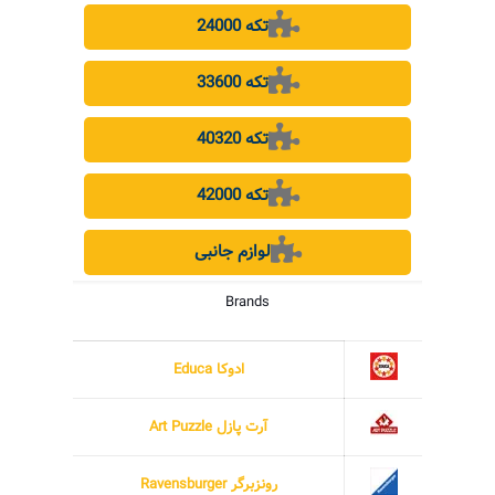
24000 تکه
33600 تکه
40320 تکه
42000 تکه
لوازم جانبی
Brands
ادوکا Educa
آرت پازل Art Puzzle
رونزبرگر Ravensburger