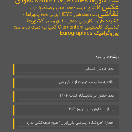
شهرها Cities
عمودی
طبیعت Nature
Cinema
عکس
منظره
فانتزی
مدرن
نایاب
فرانسه France
نقاشی
هی HEYE
پانوراما -
نقشه Map
پاریس Paris
کشورها
کشیده
کارتونی
کارتون
کشتی و قایق و بندر
کمیاب
کلمنتونی Clementoni
کلاسیک
کمیک
گربه‌ها Cats
یوروگرافیک Eurographics
نوشته‌های تازه
عدم فروش قسطی
اطلاعیه سلب مسئولیت از کالای غیر
عدم حضور در نمایشگاه کتاب ۱۴۰۴
ارسال سفارش‌های نوروز ۱۴۰۴
اخطار! “فروشگاه اینترنتی پازل‌ایران” هیچ قرعه‌کشی ندارد