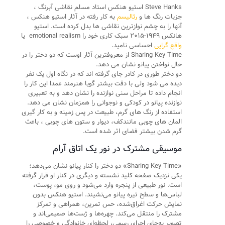
Steve Hanks استیو هنکس استاد مسلم نقاشی آبرنگ ،
جزیات رنگ ها و
رئالیسم
به کار رفته در آثار استیو هنکس ،
آنها را به چشم نوازترین نقاشی ها بدل کرده است. استیو
هانکس ۱۹۴۹-۲۰۱۵ سبک کاری خود را emotional realism یا
واقع گرایی
احساسی نامید.
Sharing Key Time از معروفترین آثار اوست که دو دختر را در
حال نواختن پیانو نشان می دهد.
دو دختر طوری در کادر جای گرفته اند که در نگاه اول یک نفر
دیده می شود ولی با دقت بیشتر گویا هنرمند عمدا این کار را
انجام داده تا مراحل سنی نوازنده را نشان دهد و به تعبیری
نوازنده پیانو در کودکی و نوجوانی را همزمان نشان می دهد.
استفاده از رنگ های گرم، طبیعت در پس زمینه و به کار گیری
المان های چوبی مانندکف، دیوار و ستون های چوبی ، باعث
گرم شدن بیشتر فضای اثر شده است.
موسیقی مشترک در نور یک اتاق آرام
«Sharing Key Time» دو دختر را کنار پیانو نشان می‌دهد؛
یکی نزدیک صفحه کلید نشسته و دیگری در کنار او قرار گرفته
است. نور طبیعی از پنجره وارد می‌شود و روی مو، پوست،
لباس‌ها و سطح تیره پیانو می‌نشیند. استیو هنکس بدون
نمایش حرکت اغراق‌شده، حس تمرین، همراهی و تمرکز
مشترک را منتقل می‌کند. چهره‌ها و ژست‌ها صمیمی‌اند و
تصویر به‌جای اجرای رسمی، لحظه‌ای خانوادگی و خصوصی را