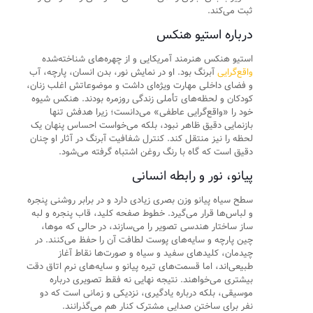
ثبت می‌کند.
درباره استیو هنکس
استیو هنکس هنرمند آمریکایی و از چهره‌های شناخته‌شده
واقع‌گرایی
آبرنگ بود. او در نمایش نور، بدن انسان، پارچه، آب
و فضای داخلی مهارت ویژه‌ای داشت و موضوعاتش اغلب زنان،
کودکان و لحظه‌های تأملی زندگی روزمره بودند. هنکس شیوه
خود را «واقع‌گرایی عاطفی» می‌دانست؛ زیرا هدفش تنها
بازنمایی دقیق ظاهر نبود، بلکه می‌خواست احساس پنهان یک
لحظه را نیز منتقل کند. کنترل شفافیت آبرنگ در آثار او چنان
دقیق است که گاه با رنگ روغن اشتباه گرفته می‌شود.
پیانو، نور و رابطه انسانی
سطح سیاه پیانو وزن بصری زیادی دارد و در برابر روشنی پنجره
و لباس‌ها قرار می‌گیرد. خطوط صفحه کلید، قاب پنجره و لبه
ساز ساختار هندسی تصویر را می‌سازند، در حالی که موها،
چین پارچه و سایه‌های پوست لطافت آن را حفظ می‌کنند. در
چیدمان، کلیدهای سفید و سیاه و صورت‌ها نقاط آغاز
طبیعی‌اند، اما قسمت‌های تیره پیانو و سایه‌های نرم اتاق دقت
بیشتری می‌خواهند. نتیجه نهایی نه فقط تصویری درباره
موسیقی، بلکه درباره یادگیری، نزدیکی و زمانی است که دو
نفر برای ساختن صدایی مشترک کنار هم می‌گذرانند.