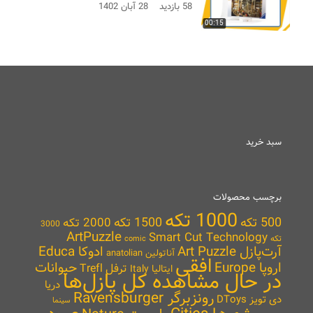
58 بازدید
28 آبان 1402
00:15
سبد خرید
برچسب محصولات
1000 تکه
500 تکه
1500 تکه
2000 تکه
3000
ArtPuzzle
Smart Cut Technology
تکه
comic
آرت‌پازل Art Puzzle
ادوکا Educa
آناتولین anatolian
افقی
اروپا Europe
حیوانات
ترفل Trefl
ایتالیا Italy
در حال مشاهده کل پازل‌ها
دریا
رونزبرگر Ravensburger
دی تویز DToys
سینما