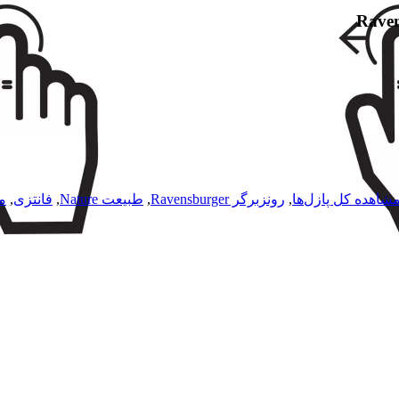
Raven
شاهده کل پازل‌ها
,
رونزبرگر Ravensburger
,
طبیعت Nature
,
فانتزی
,
م