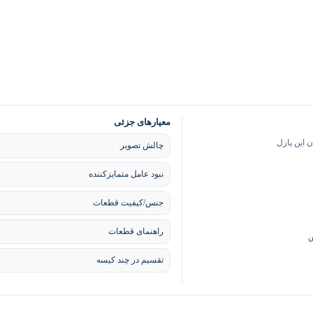
معیارهای جزئی
 این پازل
چالش تصویر
نبود عامل متمایزکننده
جنس/کیفیت قطعات
راهنمای قطعات
ن
تقسیم در چند کیسه