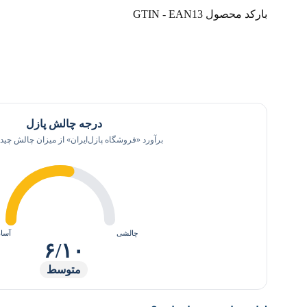
بارکد محصول GTIN - EAN13
درجه چالش پازل
برآورد «فروشگاه پازل‌ایران» از میزان چالش چیدن
چالشی
آسا
۶/۱۰
متوسط