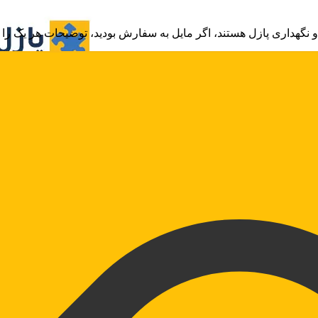
نگهداری پازل هستند، اگر مایل به سفارش بودید، توضیحات هر یک را بخ