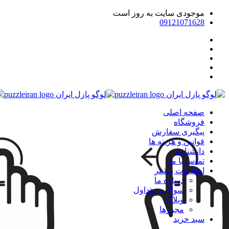
موجودی سایت به روز است
09121071628
صفحه اصلی
فروشگاه
پیگیری سفارش
قوانین و هزینه ها
دانشنامه
تماس با ما
اطلاعات بیشتر
درباره ما
سوالات متداول
وبلاگ
مجوزها
سبد خرید