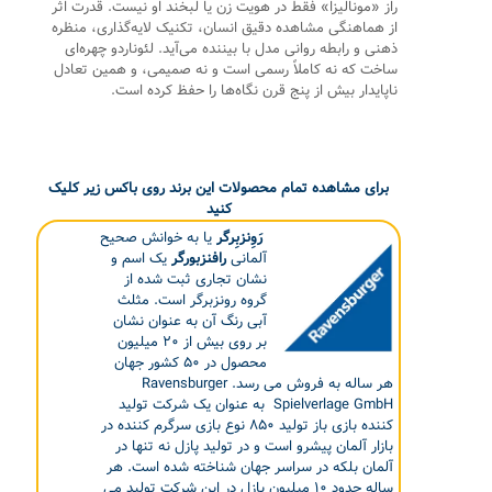
راز «مونالیزا» فقط در هویت زن یا لبخند او نیست. قدرت اثر
از هماهنگی مشاهده دقیق انسان، تکنیک لایه‌گذاری، منظره
ذهنی و رابطه روانی مدل با بیننده می‌آید. لئوناردو چهره‌ای
ساخت که نه کاملاً رسمی است و نه صمیمی، و همین تعادل
ناپایدار بیش از پنج قرن نگاه‌ها را حفظ کرده است.
برای مشاهده تمام محصولات این برند روی باکس زیر کلیک
کنید
رَوِنزبِرگر
یا به خوانش صحیح
آلمانی
رافنزبورگر
یک اسم و
نشان تجاری ثبت شده از
گروه رونزبرگر است. مثلث
آبی رنگ آن به عنوان نشان
بر روی بیش از ۲۰ میلیون
محصول در ۵۰ کشور جهان
هر ساله به فروش می رسد. Ravensburger
Spielverlage GmbH به عنوان یک شرکت تولید
کننده بازی باز تولید ۸۵۰ نوع بازی سرگرم کننده در
بازار آلمان پیشرو است و در تولید پازل نه تنها در
آلمان بلکه در سراسر جهان شناخته شده است. هر
ساله حدود ۱۰ میلیون پازل در این شرکت تولید می