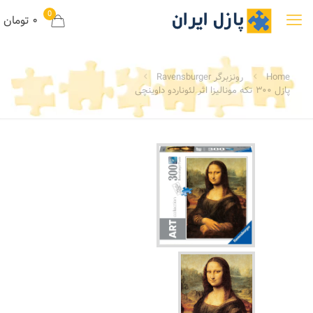
0
۰ تومان
Home
رونزبرگر Ravensburger
پازل ۳۰۰ تکه مونالیزا اثر لئوناردو داوینچی