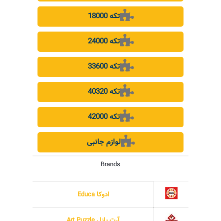
18000 تکه
24000 تکه
33600 تکه
40320 تکه
42000 تکه
لوازم جانبی
Brands
ادوکا Educa
آرت پازل Art Puzzle