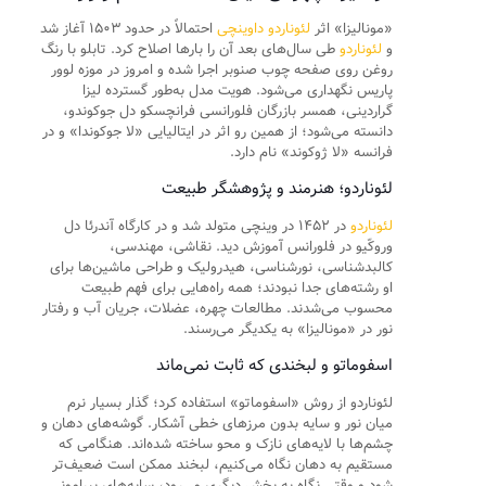
«مونالیزا» اثر
لئوناردو داوینچی
احتمالاً در حدود ۱۵۰۳ آغاز شد
و
لئوناردو
طی سال‌های بعد آن را بارها اصلاح کرد. تابلو با رنگ
روغن روی صفحه چوب صنوبر اجرا شده و امروز در موزه لوور
پاریس نگهداری می‌شود. هویت مدل به‌طور گسترده لیزا
گراردینی، همسر بازرگان فلورانسی فرانچسکو دل جوکوندو،
دانسته می‌شود؛ از همین رو اثر در ایتالیایی «لا جوکوندا» و در
فرانسه «لا ژوکوند» نام دارد.
لئوناردو؛ هنرمند و پژوهشگر طبیعت
لئوناردو
در ۱۴۵۲ در وینچی متولد شد و در کارگاه آندرئا دل
وروکّیو در فلورانس آموزش دید. نقاشی، مهندسی،
کالبدشناسی، نورشناسی، هیدرولیک و طراحی ماشین‌ها برای
او رشته‌های جدا نبودند؛ همه راه‌هایی برای فهم طبیعت
محسوب می‌شدند. مطالعات چهره، عضلات، جریان آب و رفتار
نور در «مونالیزا» به یکدیگر می‌رسند.
اسفوماتو و لبخندی که ثابت نمی‌ماند
لئوناردو از روش «اسفوماتو» استفاده کرد؛ گذار بسیار نرم
میان نور و سایه بدون مرزهای خطی آشکار. گوشه‌های دهان و
چشم‌ها با لایه‌های نازک و محو ساخته شده‌اند. هنگامی که
مستقیم به دهان نگاه می‌کنیم، لبخند ممکن است ضعیف‌تر
شود و وقتی نگاه به بخش دیگری می‌رود، سایه‌های پیرامونی