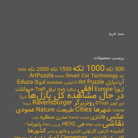
سبد خرید
برچسب محصولات
1000 تکه
500 تکه
1500 تکه
2000 تکه
3000
ArtPuzzle
Smart Cut Technology
تکه
comic
آرت‌پازل Art Puzzle
ادوکا Educa
آناتولین anatolian
افقی
اروپا Europe
حیوانات
ترفل Trefl
ایتالیا Italy
در حال مشاهده کل پازل‌ها
دریا
رونزبرگر Ravensburger
دی تویز DToys
سینما
شهرها Cities
عمودی
طبیعت Nature
Cinema
عکس
منظره
فانتزی
مدرن
نایاب
فرانسه France
نقاشی
هی HEYE
پانوراما -
نقشه Map
پاریس Paris
کشورها
کشیده
کارتونی
کارتون
کشتی و قایق و بندر
کمیاب
کلمنتونی Clementoni
کلاسیک
کمیک
گربه‌ها Cats