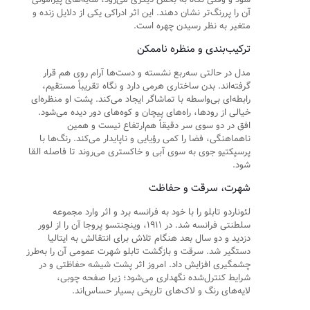
آن را پررنگ‌تر نشان دهند. این اثر ادراکی یکی از دلایل زنده و
متغیر به نظر رسیدن چهره است.
ترکیب‌بندی و منظره ناممکن
مدل در حالتی سه‌ربع نشسته و دست‌ها آرام روی هم قرار
گرفته‌اند. بدن ساختاری هرمی دارد و نگاه تقریباً مستقیم،
رابطه‌ای بی‌واسطه با تماشاگر ایجاد می‌کند. پشت او منظره‌ای
خیالی از رودها، راه‌های پیچان و کوه‌های دور دیده می‌شود.
افق در دو سوی سر دقیقاً هم‌ارتفاع نیست و همین
ناهماهنگی، فضا را کمی رؤیایی و ناپایدار می‌کند. رنگ‌ها با
پرسپکتیو جوی به سوی آبی و خاکستری می‌روند تا فاصله القا
شود.
شهرت، سرقت و حفاظت
لئوناردو تابلو را با خود به فرانسه برد و اثر وارد مجموعه
سلطنتی فرانسه شد. در ۱۹۱۱، وینچنتسو پروجا آن را از لوور
دزدید و دو سال بعد هنگام تلاش برای انتقالش به ایتالیا
دستگیر شد. سرقت و بازگشت تابلو شهرت عمومی آن را به‌طرز
چشمگیری افزایش داد. امروز اثر پشت شیشه حفاظتی و در
شرایط کنترل‌شده نگهداری می‌شود؛ زیرا صفحه چوبی،
لایه‌های رنگ و لاک‌های تاریخی بسیار حساس‌اند.