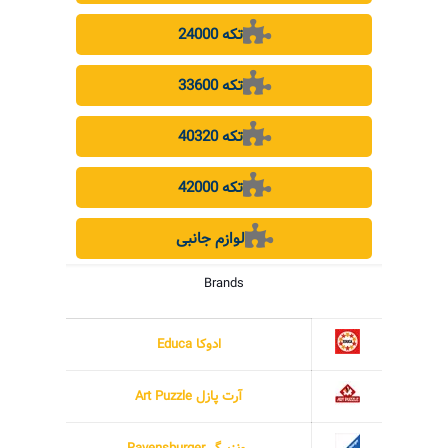
24000 تکه
33600 تکه
40320 تکه
42000 تکه
لوازم جانبی
Brands
ادوکا Educa
آرت پازل Art Puzzle