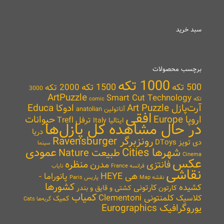
سبد خرید
برچسب محصولات
1000 تکه
500 تکه
1500 تکه
2000 تکه
3000
ArtPuzzle
Smart Cut Technology
تکه
comic
آرت‌پازل Art Puzzle
ادوکا Educa
آناتولین anatolian
افقی
اروپا Europe
حیوانات
ترفل Trefl
ایتالیا Italy
در حال مشاهده کل پازل‌ها
دریا
رونزبرگر Ravensburger
دی تویز DToys
سینما
شهرها Cities
عمودی
طبیعت Nature
Cinema
عکس
منظره
فانتزی
مدرن
نایاب
فرانسه France
نقاشی
هی HEYE
پانوراما -
نقشه Map
پاریس Paris
کشورها
کشیده
کارتونی
کارتون
کشتی و قایق و بندر
کمیاب
کلمنتونی Clementoni
کلاسیک
کمیک
گربه‌ها Cats
یوروگرافیک Eurographics