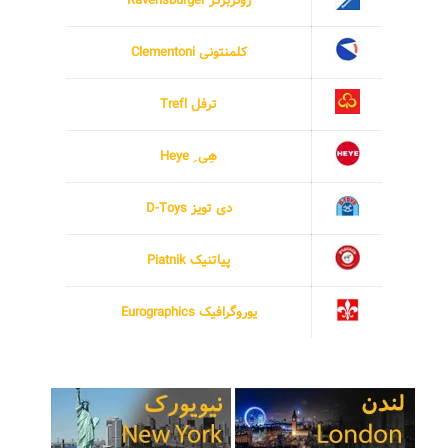
رونزبرگر Ravensburger
کلمنتونی Clementoni
ترفل Trefl
هِی ِ Heye
دی تویز D-Toys
پیاتنیک Piatnik
یوروگرافیک Eurographics