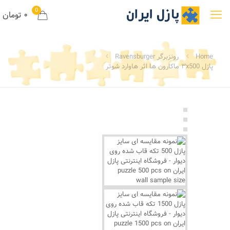
0
۰ تومان
Home
رونزبرگر Ravensburger
پازل ۳x500 ماکارون ها اثر هاوارد شوتر