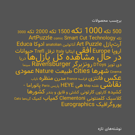
برچسب محصولات
1000 تکه
500 تکه
1500 تکه
2000 تکه
3000
ArtPuzzle
Smart Cut Technology
تکه
comic
آرت‌پازل Art Puzzle
ادوکا Educa
آناتولین anatolian
افقی
اروپا Europe
حیوانات
ترفل Trefl
ایتالیا Italy
در حال مشاهده کل پازل‌ها
دریا
رونزبرگر Ravensburger
دی تویز DToys
سینما
شهرها Cities
عمودی
طبیعت Nature
Cinema
عکس
منظره
فانتزی
مدرن
نایاب
فرانسه France
نقاشی
هی HEYE
پانوراما -
نقشه Map
پاریس Paris
کشورها
کشیده
کارتونی
کارتون
کشتی و قایق و بندر
کمیاب
کلمنتونی Clementoni
کلاسیک
کمیک
گربه‌ها Cats
یوروگرافیک Eurographics
نوشته‌های تازه