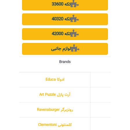
33600 تکه
40320 تکه
42000 تکه
لوازم جانبی
Brands
ادوکا Educa
آرت پازل Art Puzzle
رونزبرگر Ravensburger
کلمنتونی Clementoni