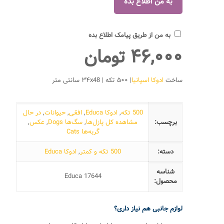
به من از طریق پیامک اطلاع بده
۴۶,۰۰۰
تومان
ساخت
ادوکا اسپانیا
| ۵۰۰ تکه | ۳۴x48 سانتی متر
500 تکه
,
ادوکا Educa
,
افقی
,
حیوانات
,
در حال
برچسب:
مشاهده کل پازل‌ها
,
سگ‌ها Dogs
,
عکس
,
گربه‌ها Cats
دسته:
500 تکه و کمتر
,
ادوکا Educa
شناسه
Educa 17644
محصول:
لوازم جانبی هم نیاز داری؟