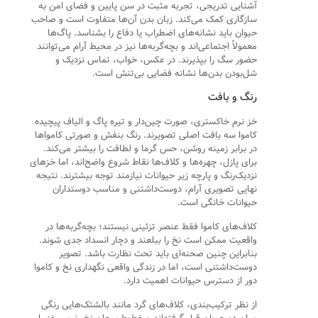
آشنایی تدریجی، تجربه مثبت در سن پایین و فضای امن به
سازگاری کمک می‌کند. زبان بدن آن‌ها متفاوت است و صاحب
حیوان باید نشانه‌های اضطراب یا دفاع را بشناسد. پاگ‌ها
معمولاً اجتماعی‌اند و بچه‌گربه‌ها نیز در محیط آرام می‌توانند
حضور سگ را بپذیرند. در عکس، خواب، تماس نزدیک و
شل‌بودن بدن‌ها نشانه فضایی بی‌تنش است.
رنگ و بافت
خز نرم خاکستری، صورت چین‌دار و تیره پاگ و الیاف پیچیده
کاموا سه بافت اصلی تصویرند. رنگ بنفش و صورتی کامواها
در برابر زمینه روشن، حس گرما و لطافت را بیشتر می‌کند.
برای پازل، چهره‌ها و کلاف‌ها نقاط شروع واضح‌اند، اما خزهای
نزدیک‌رنگ و پارچه زیر حیوانات نیازمند توجه بیشترند. نتیجه
نهایی تصویری آرام، دوست‌داشتنی و مناسب دوستداران
حیوانات خانگی است.
کلاف‌های کاموا فقط عنصر تزئینی نیستند؛ بچه‌گربه‌ها در
واقعیت ممکن است نخ را ببلعند و دچار انسداد جدی شوند.
بنابراین چنین صحنه‌ای باید تحت نظارت باشد. تصویر
دوست‌داشتنی است، اما در زندگی واقعی نگهداری نخ و کاموا
دور از دسترس حیوانات اهمیت دارد.
از نظر ترکیب‌بندی، کلاف‌های گرد مانند بالشتک‌هایی رنگی