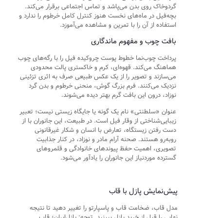
گردوخاک روی بدن می‌پاشد و تماس اجتماعی برقرار می‌کند.
بچه‌فیل در ماه‌های نخست هنوز کنترل کامل خرطوم را ندارد و
استفاده از آن را با تمرین و مشاهده می‌آموزد.
بافت چوب و مفهوم ماندگاری
پرداخت چوب‌نما خطوط پوست چروکیده فیل را با رگه‌های چوب
هماهنگ می‌کند. قهوه‌ای، کرم و خاکستری پالت محدودی
می‌سازند و تصویر را از یک عکس طبیعی صرف به اثری تزئینی
نزدیک می‌کنند. فرم بزرگ گوش، منحنی خرطوم و بدن گرد
نوزاد، درون این بافت گرم بهتر دیده می‌شوند.
عنوان «سلطنتی» نام یک گونه یا جایگاه زیستی نیست؛ تعبیر
زیبایی‌شناختی از وقار فیل است. در طبیعت، این جانوران با از
دست رفتن زیستگاه، تعارض با انسان و شکار غیرقانونی
روبه‌رو هستند. صحنه آرام مادر و نوزاد، در کنار جذابیت
تصویری، اهمیت حفظ پیوندهای خانوادگی و قلمروهای
گسترده موردنیاز این جانوران را یادآور می‌شود.
پیش‌نمایش پازل با قاب
مدل قاب، ضخامت قاب و پاسپارتو را تغییر دهید تا نتیجه
نهایی را قبل از خرید پازل ببینید. توجه: پازل‌ایران؛ قاب