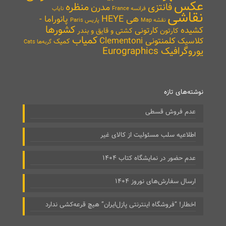
عکس
منظره
فانتزی
مدرن
نایاب
فرانسه France
نقاشی
هی HEYE
پانوراما -
نقشه Map
پاریس Paris
کشورها
کشیده
کارتونی
کارتون
کشتی و قایق و بندر
کمیاب
کلمنتونی Clementoni
کلاسیک
کمیک
گربه‌ها Cats
یوروگرافیک Eurographics
نوشته‌های تازه
عدم فروش قسطی
اطلاعیه سلب مسئولیت از کالای غیر
عدم حضور در نمایشگاه کتاب ۱۴۰۴
ارسال سفارش‌های نوروز ۱۴۰۴
اخطار! “فروشگاه اینترنتی پازل‌ایران” هیچ قرعه‌کشی ندارد