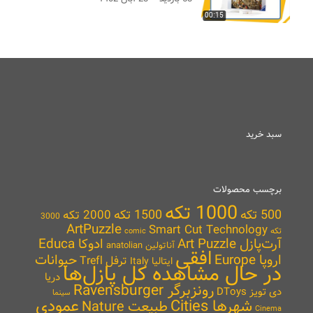
00:15
سبد خرید
برچسب محصولات
1000 تکه
500 تکه
1500 تکه
2000 تکه
3000
ArtPuzzle
Smart Cut Technology
تکه
comic
آرت‌پازل Art Puzzle
ادوکا Educa
آناتولین anatolian
افقی
اروپا Europe
حیوانات
ترفل Trefl
ایتالیا Italy
در حال مشاهده کل پازل‌ها
دریا
رونزبرگر Ravensburger
دی تویز DToys
سینما
شهرها Cities
عمودی
طبیعت Nature
Cinema