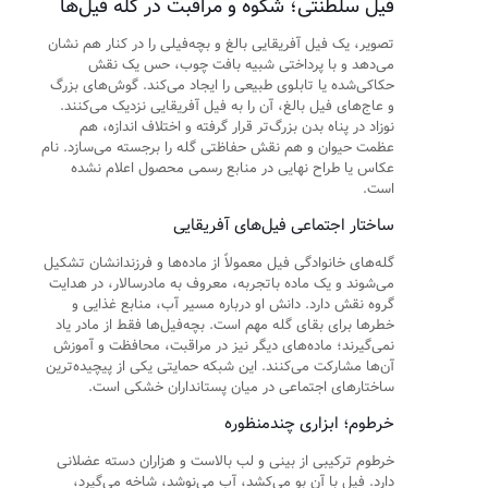
فیل سلطنتی؛ شکوه و مراقبت در گله فیل‌ها
تصویر، یک فیل آفریقایی بالغ و بچه‌فیلی را در کنار هم نشان
می‌دهد و با پرداختی شبیه بافت چوب، حس یک نقش
حکاکی‌شده یا تابلوی طبیعی را ایجاد می‌کند. گوش‌های بزرگ
و عاج‌های فیل بالغ، آن را به فیل آفریقایی نزدیک می‌کنند.
نوزاد در پناه بدن بزرگ‌تر قرار گرفته و اختلاف اندازه، هم
عظمت حیوان و هم نقش حفاظتی گله را برجسته می‌سازد. نام
عکاس یا طراح نهایی در منابع رسمی محصول اعلام نشده
است.
ساختار اجتماعی فیل‌های آفریقایی
گله‌های خانوادگی فیل معمولاً از ماده‌ها و فرزندانشان تشکیل
می‌شوند و یک ماده باتجربه، معروف به مادرسالار، در هدایت
گروه نقش دارد. دانش او درباره مسیر آب، منابع غذایی و
خطرها برای بقای گله مهم است. بچه‌فیل‌ها فقط از مادر یاد
نمی‌گیرند؛ ماده‌های دیگر نیز در مراقبت، محافظت و آموزش
آن‌ها مشارکت می‌کنند. این شبکه حمایتی یکی از پیچیده‌ترین
ساختارهای اجتماعی در میان پستانداران خشکی است.
خرطوم؛ ابزاری چندمنظوره
خرطوم ترکیبی از بینی و لب بالاست و هزاران دسته عضلانی
دارد. فیل با آن بو می‌کشد، آب می‌نوشد، شاخه می‌گیرد،