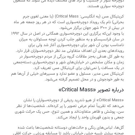
دوچرخه سوار از جنسیت و نژاد های مختلف دیده می شوند که مشغول
دوچرخه سواری هستند.
کریتیکال مس (به انگلیسی: Critical Mass) (با معنی لغوی جرم
بحرانی) نام یک رویداد دوچرخه‌سواری است که در هر روز جمعه هر ماه
در بیش از ۳۰۰ شهر جهان برگزار می‌شود.
با وجود این‌که برگزاری این دوچرخه‌سواری همگانی در اصل در سال ۱۹۹۲
در سان فرانسیسکو و به منظور جلب کردن توجه مسئولان به میزان
نامناسب بودن آن شهر برای دوچرخه‌سواری آغاز شد ولی برای
رویدادهای بعدی آن اهداف متفاوتی مد نظر دوچرخه‌سواران قرار دارد.
به طور کل هدفی به‌جز ملاقات گروه بزرگی از مردم دوچرخه‌سوار در
زمان و مکان مشخص در خیابان‌های شهر و دوچرخه‌سواری دسته‌جمعی
در یک مسافت را نمی‌توان برای کریتیکال مس تعریف کرد.
کریتیکال مس مدیر، مسئول و عضو ندارد و مسیرهای خیلی از آن‌ها هم
به طور خودجوش و در محل تصمیم گرفته می‌شود.
درباره تصویر «Critical Mass»
«Critical Mass» از هیو دَندرِید ردیفی از دوچرخه‌سواران را نشان
می‌دهد که تقریباً تمام عرض تصویر را پر کرده‌اند. شخصیت‌ها از نظر
سن، پوشش و ظاهر متفاوت‌اند و همین تنوع، حس یک حرکت شهری
جمعی و بدون قهرمان واحد را ایجاد می‌کند.
گل‌ها، لباس‌های رنگی و حالت‌های دوستانه شخصیت‌ها باعث شده
صحنه بیشتر شبیه جشن خیابانی باشد تا مسابقه ورزشی. حرکت افقی