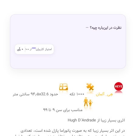
نظرت در این‌باره چیه؟
—
امتیاز کاربران
۰ رأی
از ۱۰۰
هِی ِ آلمان
۱۰۰۰ تکه
حدود ۹۴٫۵x32.6 سانتی متر
مناسب برای سن ۹ تا ۹۹
اثری بسیار زیبا از Hugh D’Andrade
در این اثر بسیار زیبا که به صورت پانوراما پازل شده است، تعدادی