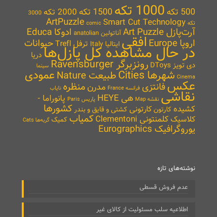
1000 تکه
500 تکه
1500 تکه
2000 تکه
3000
ArtPuzzle
Smart Cut Technology
تکه
comic
آرت‌پازل Art Puzzle
ادوکا Educa
آناتولین anatolian
افقی
اروپا Europe
حیوانات
ترفل Trefl
ایتالیا Italy
در حال مشاهده کل پازل‌ها
دریا
رونزبرگر Ravensburger
دی تویز DToys
سینما
شهرها Cities
عمودی
طبیعت Nature
Cinema
عکس
منظره
فانتزی
مدرن
نایاب
فرانسه France
نقاشی
هی HEYE
پانوراما -
نقشه Map
پاریس Paris
کشورها
کشیده
کارتونی
کارتون
کشتی و قایق و بندر
کمیاب
کلمنتونی Clementoni
کلاسیک
کمیک
گربه‌ها Cats
یوروگرافیک Eurographics
نوشته‌های تازه
عدم فروش قسطی
اطلاعیه سلب مسئولیت از کالای غیر