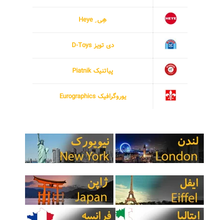
هِی ِ Heye
دی تویز D-Toys
پیاتنیک Piatnik
یوروگرافیک Eurographics