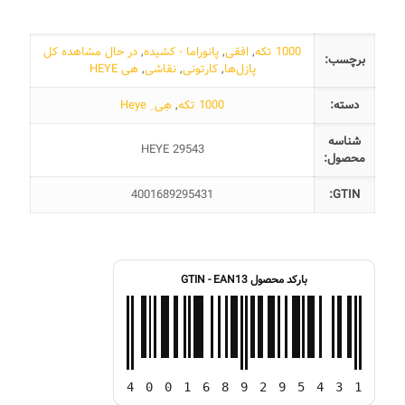
اثر
هاگ
د
1000 تکه
,
افقی
,
پانوراما - کشیده
,
در حال مشاهده کل
برچسب:
آندراد
پازل‌ها
,
کارتونی
,
نقاشی
,
هی HEYE
عدد
دسته:
1000 تکه
,
هِی ِ Heye
شناسه
HEYE 29543
محصول:
4001689295431
GTIN:
بارکد محصول GTIN - EAN13
4
0
0
1
6
8
9
2
9
5
4
3
1