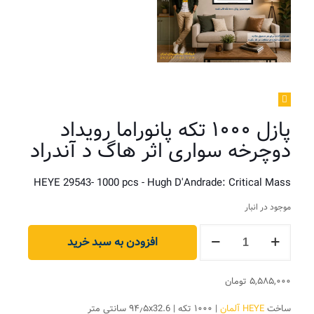
پازل ۱۰۰۰ تکه پانوراما رویداد
دوچرخه سواری اثر هاگ د آندراد
HEYE 29543- 1000 pcs - Hugh D'Andrade: Critical Mass
موجود در انبار
پازل
افزودن به سبد خرید
۱۰۰۰
تکه
پانوراما
۵,۵۸۵,۰۰۰
تومان
رویداد
دوچرخه
ساخت
HEYE آلمان
| ۱۰۰۰ تکه | ۹۴٫۵x32.6 سانتی متر
سواری