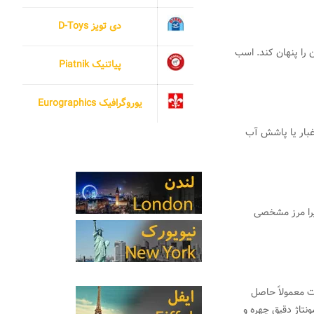
دی تویز D-Toys
 را پنهان کند. اسب
پیاتنیک Piatnik
یوروگرافیک Eurographics
غبار یا پاشش آب
زیرا مرز مشخصی
ت معمولاً حاصل
نتاژ دقیق چهره و