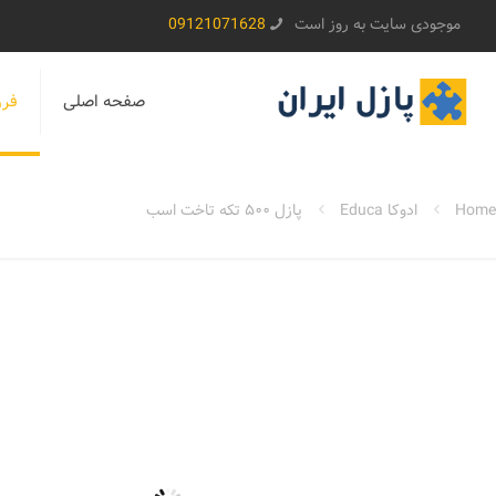
موجودی سایت به روز است
09121071628
صفحه اصلی
فرو
Home
ادوکا Educa
پازل ۵۰۰ تکه تاخت اسب