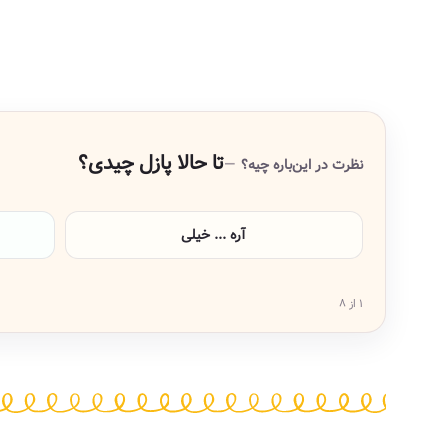
تا حالا پازل چیدی؟
نظرت در این‌باره چیه؟
آره ... خیلی
۱ از ۸